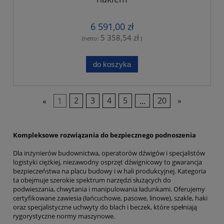
6 591,00 zł
5 358,54 zł
(netto:
)
do koszyka
«
1
2
3
4
5
...
20
»
Kompleksowe rozwiązania do bezpiecznego podnoszenia
Dla inżynierów budownictwa, operatorów dźwigów i specjalistów
logistyki ciężkiej, niezawodny osprzęt dźwignicowy to gwarancja
bezpieczeństwa na placu budowy i w hali produkcyjnej. Kategoria
ta obejmuje szerokie spektrum narzędzi służących do
podwieszania, chwytania i manipulowania ładunkami. Oferujemy
certyfikowane zawiesia (łańcuchowe, pasowe, linowe), szakle, haki
oraz specjalistyczne uchwyty do blach i beczek, które spełniają
rygorystyczne normy maszynowe.