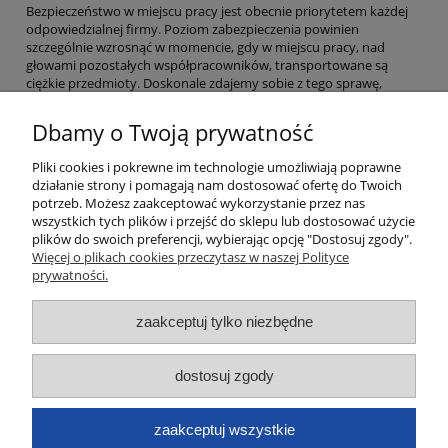
Bezpieczeństwo w miejscu pracy jest obecnie priorytetem każdej
odpowiedzialnej firmy. Poziom zabezpieczenia powinien
szczególnie wzrosnąć w momencie, gdy w miejscu pracy, nad
głowami pozostałych współpracowników, transportowane są
ciężkie przedmioty. Doskonale zdajemy sobie z tego sprawę,
dlatego
proponujemy wyłącznie osprzęt dźwignicowy, który
spełnia najwyższe standardy bezpieczeństwa i jakości
Dbamy o Twoją prywatność
potwierdzone międzynarodowymi certyfikatami. Postaw na jakość
sprawdzoną przez tysiące ekspertów dostępną dla Ciebie niemal
Pliki cookies i pokrewne im technologie umożliwiają poprawne
od ręki w atrakcyjnej cenie! Poznaj również naszą ofertę
sprzętu
działanie strony i pomagają nam dostosować ofertę do Twoich
magazynowego
!
potrzeb. Możesz zaakceptować wykorzystanie przez nas
wszystkich tych plików i przejść do sklepu lub dostosować użycie
Moje konto
plików do swoich preferencji, wybierając opcję "Dostosuj zgody".
Więcej o plikach cookies przeczytasz w naszej Polityce
prywatności.
Płatności i dostawa
zaakceptuj tylko niezbędne
Informacje
dostosuj zgody
O nas
Dane kontaktowe
zaakceptuj wszystkie