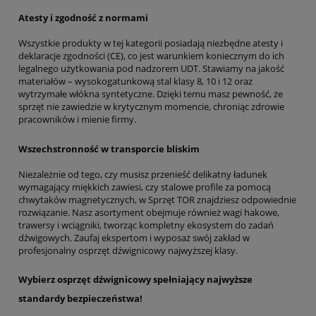
Atesty i zgodność z normami
Wszystkie produkty w tej kategorii posiadają niezbędne atesty i
deklaracje zgodności (CE), co jest warunkiem koniecznym do ich
legalnego użytkowania pod nadzorem UDT. Stawiamy na jakość
materiałów – wysokogatunkową stal klasy 8, 10 i 12 oraz
wytrzymałe włókna syntetyczne. Dzięki temu masz pewność, że
sprzęt nie zawiedzie w krytycznym momencie, chroniąc zdrowie
pracowników i mienie firmy.
Wszechstronność w transporcie bliskim
Niezależnie od tego, czy musisz przenieść delikatny ładunek
wymagający miękkich zawiesi, czy stalowe profile za pomocą
chwytaków magnetycznych, w Sprzęt TOR znajdziesz odpowiednie
rozwiązanie. Nasz asortyment obejmuje również wagi hakowe,
trawersy i wciągniki, tworząc kompletny ekosystem do zadań
dźwigowych. Zaufaj ekspertom i wyposaż swój zakład w
profesjonalny osprzęt dźwignicowy najwyższej klasy.
Wybierz osprzęt dźwignicowy spełniający najwyższe
standardy bezpieczeństwa!