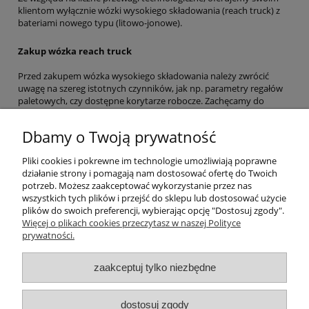
klientom wyłącznie wózki wysokiego składowania (reach truck) z
bateriami nowego typu (litowo-jonowe).
Zakup wózka reach truck
Przed zakupem wózka wysokiego składowania należy zwrócić
uwagę na szereg istotnych czynników, jak np. parametry regałów
paletowych, czy dostępne korytarze robocze. Zachęcamy do
kontaktu z naszymi specjalistami w celu doboru odpowiedniego
wózka wysokiego składowania do konkretnych warunków
Dbamy o Twoją prywatność
eksploatacyjnych.
Pliki cookies i pokrewne im technologie umożliwiają poprawne
Moje konto
działanie strony i pomagają nam dostosować ofertę do Twoich
potrzeb. Możesz zaakceptować wykorzystanie przez nas
wszystkich tych plików i przejść do sklepu lub dostosować użycie
Płatności i dostawa
plików do swoich preferencji, wybierając opcję "Dostosuj zgody".
Więcej o plikach cookies przeczytasz w naszej Polityce
Informacje
prywatności.
zaakceptuj tylko niezbędne
O nas
Dane kontaktowe
dostosuj zgody