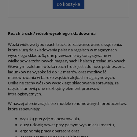
do koszyka
Reach truck / wózek wysokiego składowania
Wózki widłowe typu reach truck, to zaawansowane urządzenia,
które służą do składowania palet na regałach w magazynach
wysokiego składu. Są one przeważnie wykorzystywane w
wielkopowierzchniowych magazynach i halach przeładunkowych.
Głównymi zaletami wózka reach truck jest zdolność podnoszenia
ładunków na wysokości do 12 metrów oraz możliwość
manewrowania w bardzo wąskich alejkach magazynowych.
Unikalne cechy wózków wysokiego składowania sprawiają, że
często stanowią one niezbędny element procesów
intralogistycznych.
W naszej ofercie znajdziesz modele renomowanych producentów,
które zapewniają:
wysoką precyzję manewrowania,
duży udźwig nawet przy pełnym wysunięciu masztu,
ergonomię pracy operatora oraz