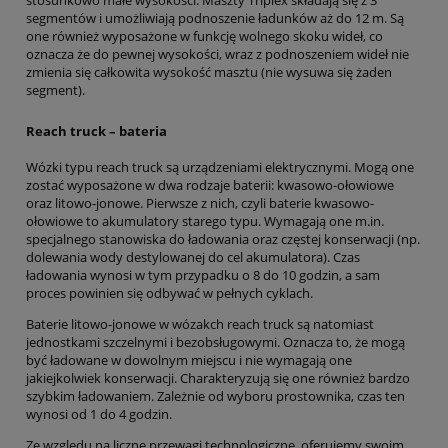
segmentów i umożliwiają podnoszenie ładunków aż do 12 m. Są
one również wyposażone w funkcję wolnego skoku wideł, co
oznacza że do pewnej wysokości, wraz z podnoszeniem wideł nie
zmienia się całkowita wysokość masztu (nie wysuwa się żaden
segment).
Reach truck – bateria
Wózki typu reach truck są urządzeniami elektrycznymi. Mogą one
zostać wyposażone w dwa rodzaje baterii: kwasowo-ołowiowe
oraz litowo-jonowe. Pierwsze z nich, czyli baterie kwasowo-
ołowiowe to akumulatory starego typu. Wymagają one m.in.
specjalnego stanowiska do ładowania oraz częstej konserwacji (np.
dolewania wody destylowanej do cel akumulatora). Czas
ładowania wynosi w tym przypadku o 8 do 10 godzin, a sam
proces powinien się odbywać w pełnych cyklach.
Baterie litowo-jonowe w wózakch reach truck są natomiast
jednostkami szczelnymi i bezobsługowymi. Oznacza to, że mogą
być ładowane w dowolnym miejscu i nie wymagają one
jakiejkolwiek konserwacji. Charakteryzują się one również bardzo
szybkim ładowaniem. Zależnie od wyboru prostownika, czas ten
wynosi od 1 do 4 godzin.
Ze względu na liczne przewagi technologiczne, oferujemy swoim