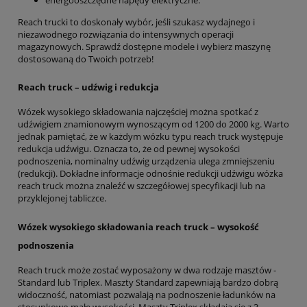
energooszczędne napędy elektryczne.
Reach trucki to doskonały wybór, jeśli szukasz wydajnego i
niezawodnego rozwiązania do intensywnych operacji
magazynowych. Sprawdź dostępne modele i wybierz maszynę
dostosowaną do Twoich potrzeb!
Reach truck – udźwig i redukcja
Wózek wysokiego składowania najczęściej można spotkać z
udźwigiem znamionowym wynoszącym od 1200 do 2000 kg. Warto
jednak pamiętać, że w każdym wózku typu reach truck występuje
redukcja udźwigu. Oznacza to, że od pewnej wysokości
podnoszenia, nominalny udźwig urządzenia ulega zmniejszeniu
(redukcji). Dokładne informacje odnośnie redukcji udźwigu wózka
reach truck można znaleźć w szczegółowej specyfikacji lub na
przyklejonej tabliczce.
Wózek wysokiego składowania reach truck – wysokość
podnoszenia
Reach truck może zostać wyposażony w dwa rodzaje masztów -
Standard lub Triplex. Maszty Standard zapewniają bardzo dobrą
widoczność, natomiast pozwalają na podnoszenie ładunków na
stosunkowo małe wysokości. Maszty Triplex składają się z 3