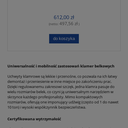
612,00 zł
497,56 zł
(netto:
)
do koszyka
Uniwersalność i mobilność zastosowań klamer belkowych
Uchwyty klamrowe są lekkie i przenośne, co pozwala na ich łatwy
demontaż i przeniesienie w inne miejsce po zakończeniu prac.
Dzięki regulowanemu zakresowi szczęk, jedna klamra pasuje do
wielu rozmiarów belek, co czyni ją uniwersalnym narzędziem w
skrzynce każdego profesjonalisty. Mimo kompaktowych
rozmiarów, oferują one imponujący udźwig (często od 1 do nawet
10 ton) i wysoki współczynnik bezpieczeństwa.
Certyfikowana wytrzymałość