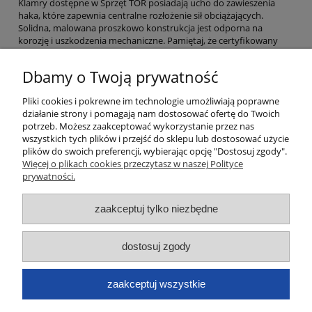
Klamry dostępne w Sprzęt TOR posiadają ucho do zawieszenia
haka, które zapewnia centralne rozłożenie sił obciążających.
Solidna, malowana proszkowo konstrukcja jest odporna na
korozję i uszkodzenia mechaniczne. Pamiętaj, że certyfikowany
punkt kotwiczenia to podstawa bezpiecznych prac na wysokości i
transportu pionowego. Sprawdź naszą ofertę i wybierz klamry,
Dbamy o Twoją prywatność
które ułatwią Ci montaż urządzeń dźwignicowych.
Pliki cookies i pokrewne im technologie umożliwiają poprawne
Moje konto
działanie strony i pomagają nam dostosować ofertę do Twoich
potrzeb. Możesz zaakceptować wykorzystanie przez nas
wszystkich tych plików i przejść do sklepu lub dostosować użycie
Płatności i dostawa
plików do swoich preferencji, wybierając opcję "Dostosuj zgody".
Więcej o plikach cookies przeczytasz w naszej Polityce
Informacje
prywatności.
zaakceptuj tylko niezbędne
O nas
Dane kontaktowe
dostosuj zgody
zaakceptuj wszystkie