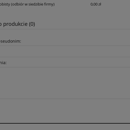
obisty
(odbiór w siedzibie firmy)
0,00 zł
o produkcie (0)
pseudonim:
nia: