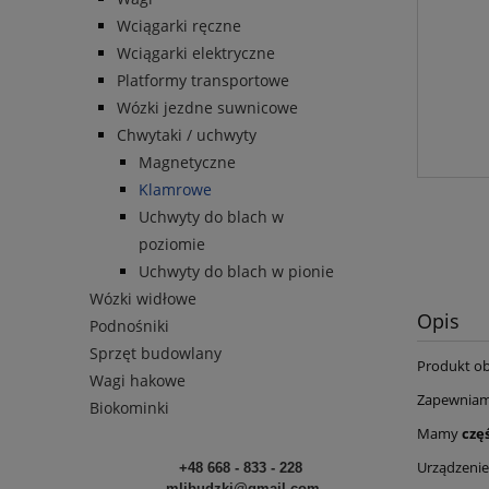
Wciągarki ręczne
Wciągarki elektryczne
Platformy transportowe
Wózki jezdne suwnicowe
Chwytaki / uchwyty
Magnetyczne
Klamrowe
Uchwyty do blach w
poziomie
Uchwyty do blach w pionie
Wózki widłowe
Opis
Podnośniki
Sprzęt budowlany
Produkt o
Wagi hakowe
Zapewnia
Biokominki
Mamy
czę
Urządzenie
+48 668 - 833 - 228
mlibudzki@gmail.com