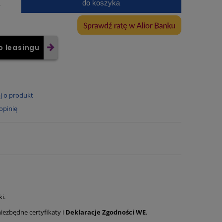
do koszyka
.
o leasingu
j o produkt
opinię
i.
iezbędne certyfikaty i
Deklaracje Zgodności WE
.