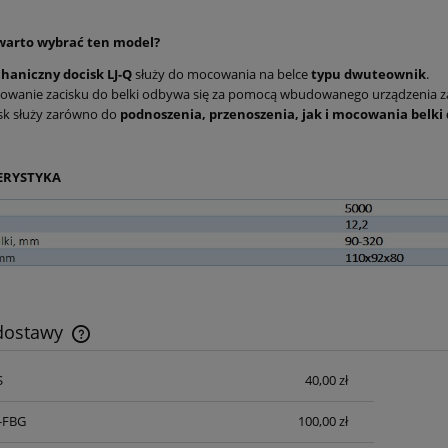
warto wybrać ten model?
haniczny docisk LJ-Q
służy do mocowania na belce
typu dwuteownik
.
owanie zacisku do belki odbywa się za pomocą wbudowanego urządzenia 
sk służy zarówno do
podnoszenia, przenoszenia, jak i mocowania belki
ERYSTYKA
 dostawy
S
40,00 zł
Cena nie zawiera ewentualnych kosztów
płatności
S-FBG
100,00 zł