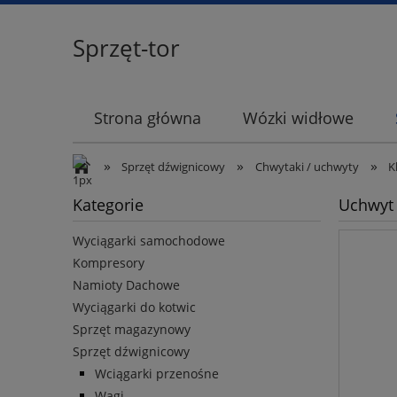
Sprzęt-tor
Strona główna
Wózki widłowe
»
»
»
Sprzęt dźwignicowy
Chwytaki / uchwyty
K
Kategorie
Uchwyt 
Wyciągarki samochodowe
Kompresory
Namioty Dachowe
Wyciągarki do kotwic
Sprzęt magazynowy
Sprzęt dźwignicowy
Wciągarki przenośne
Wagi