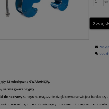
szt
Dodaj d
zapyta
dodaj 
bjęty
12 miesięczną GWARANCJĄ.
my
serwis gwarancyjny
.
ści do naprawy
sprzętu na magazynie, dzięki czemu serwis jest bardzo szybk
 wykonane jest zgodnie z obowiązującymi normami i przepisami – posiada n