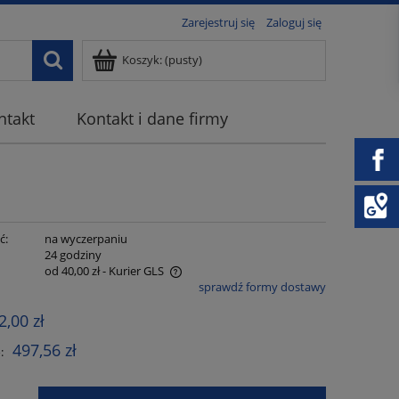
Zarejestruj się
Zaloguj się
Koszyk:
(pusty)
ntakt
Kontakt i dane firmy
ć:
na wyczerpaniu
:
24 godziny
od 40,00 zł
- Kurier GLS
sprawdź formy dostawy
awiera ewentualnych kosztów
2,00 zł
497,56 zł
: