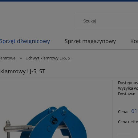
Sprzęt dźwignicowy
Sprzęt magazynowy
Ko
»
lamrowe
Uchwyt klamrowy LJ-5, 5T
klamrowy LJ-5, 5T
Dostępnoś
Wysyłka w
Dostawa:
Cena nie z
61
Cena:
płatności
Cena netto