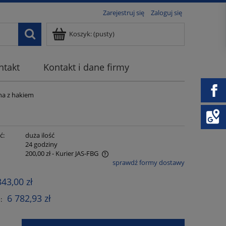
Zarejestruj się
Zaloguj się
Koszyk:
(pusty)
ntakt
Kontakt i dane firmy
na z hakiem
ć:
duża ilość
:
24 godziny
200,00 zł
- Kurier JAS-FBG
sprawdź formy dostawy
 zawiera ewentualnych kosztów
343,00 zł
6 782,93 zł
: