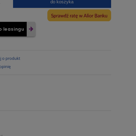
do koszyka
.
o leasingu
j o produkt
opinię