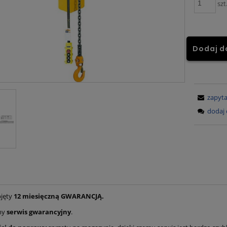
szt
Dodaj d
zapyta
dodaj 
bjęty
12 miesięczną GWARANCJĄ.
my
serwis gwarancyjny
.