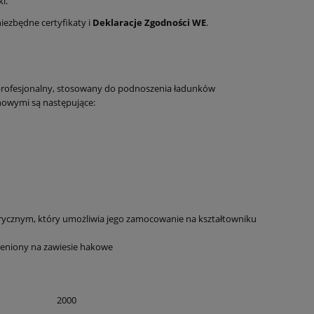
i.
iezbędne certyfikaty i
Deklaracje Zgodności WE
.
profesjonalny, stosowany do podnoszenia ładunków
nowymi są następujące:
ycznym, który umożliwia jego zamocowanie na kształtowniku
ieniony na zawiesie hakowe
2000