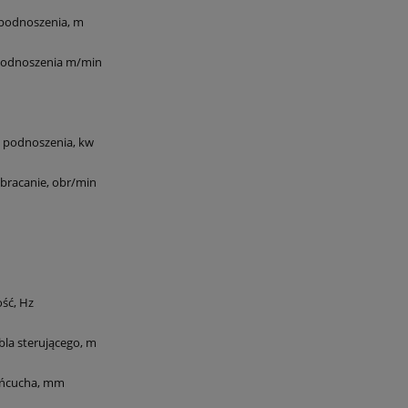
podnoszenia, m
podnoszenia m/min
a podnoszenia, kw
bracanie, obr/min
ość, Hz
bla sterującego, m
ańcucha, mm