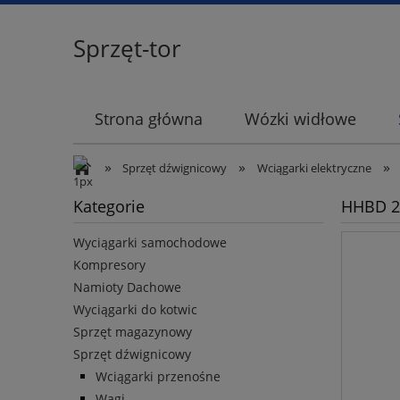
Sprzęt-tor
Strona główna
Wózki widłowe
»
»
»
Sprzęt dźwignicowy
Wciągarki elektryczne
Kategorie
HHBD 2T
Wyciągarki samochodowe
Kompresory
Namioty Dachowe
Wyciągarki do kotwic
Sprzęt magazynowy
Sprzęt dźwignicowy
Wciągarki przenośne
Wagi