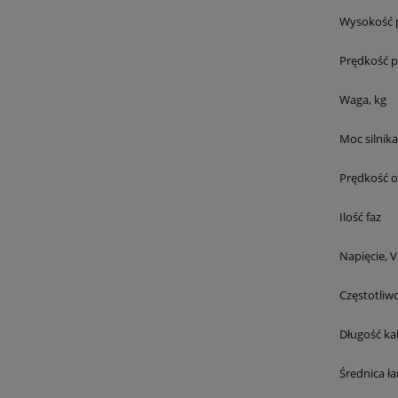
Wysokość 
Prędkość 
Waga, kg
Moc silnik
Prędkość o
Ilość faz
Napięcie, V
Częstotliw
Długość ka
Średnica ł