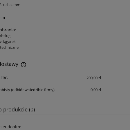
ańcucha, mm
 mm
pobrania:
obsługi
wciągarek
techniczne
 dostawy
S-FBG
200,00 zł
Cena nie zawiera ewentualnych kosztów
płatności
obisty
(odbiór w siedzibie firmy)
0,00 zł
o produkcie (0)
pseudonim: