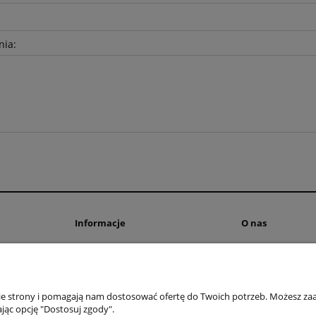
nia:
Informacje
O nas
Polityka prywatności
Blog
ienia
Polityka cookies
Kontakt i dane fi
Informacje o leasingu
O firmie
nie strony i pomagają nam dostosować ofertę do Twoich potrzeb. Możesz zaa
Regulamin
jąc opcję "Dostosuj zgody".