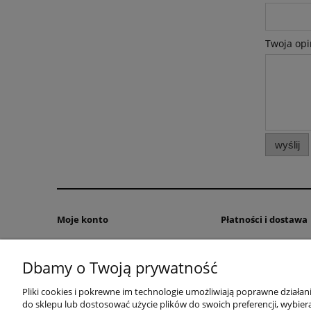
Twoja opi
wyślij
Moje konto
Płatności i dostawa
Twoje zamówienia
Formy płatności
Dbamy o Twoją prywatność
Ustawienia konta
Czas realizacji zamów
Przechowalnia
Pliki cookies i pokrewne im technologie umożliwiają poprawne działa
do sklepu lub dostosować użycie plików do swoich preferencji, wybiera