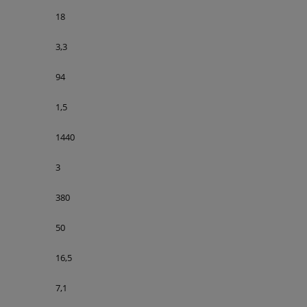
18
3,3
94
1,5
1440
3
380
50
16,5
7,1