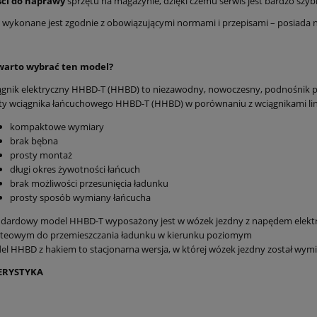
ści do naprawy
sprzętu na magazynie, dzięki czemu serwis jest bardzo szybk
 wykonane jest zgodnie z obowiązującymi normami i przepisami – posiada n
warto wybrać ten model?
ągnik elektryczny HHBD-T (HHBD) to niezawodny, nowoczesny, podnośnik 
ty wciągnika łańcuchowego HHBD-T (HHBD) w porównaniu z wciągnikami li
kompaktowe wymiary
brak bębna
prosty montaż
długi okres żywotności łańcuch
brak możliwości przesunięcia ładunku
prosty sposób wymiany łańcucha
ndardowy model HHBD-T wyposażony jest w wózek jezdny z napędem elektr
teowym do przemieszczania ładunku w kierunku poziomym
l HHBD z hakiem to stacjonarna wersja, w której wózek jezdny został wym
ERYSTYKA