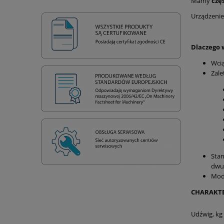
Mamy
czę
Urządzenie
Dlaczego 
Wci
Zale
Sta
dwu
Mode
CHARAKT
Udźwig, kg