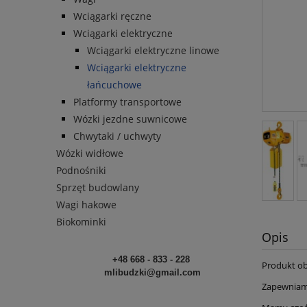
Wciągarki ręczne
Wciągarki elektryczne
Wciągarki elektryczne linowe
Wciągarki elektryczne
łańcuchowe
Platformy transportowe
Wózki jezdne suwnicowe
Chwytaki / uchwyty
Wózki widłowe
Podnośniki
Sprzęt budowlany
Wagi hakowe
Biokominki
Opis
+48 668 - 833 - 228
Produkt o
mlibudzki@gmail.com
Zapewnia