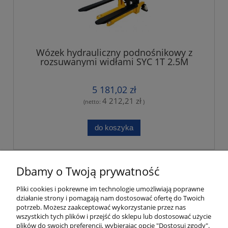
Wózek hydrauliczny podnośnikowy z
rozsuwanymi widłami SYC 1T 2.5M
5 181,02 zł
4 212,21 zł
(netto:
)
do koszyka
«
1
...
4
5
6
7
8
...
10
»
Dbamy o Twoją prywatność
Pliki cookies i pokrewne im technologie umożliwiają poprawne
Moje konto
działanie strony i pomagają nam dostosować ofertę do Twoich
potrzeb. Możesz zaakceptować wykorzystanie przez nas
wszystkich tych plików i przejść do sklepu lub dostosować użycie
Płatności i dostawa
plików do swoich preferencji, wybierając opcję "Dostosuj zgody".