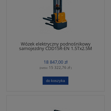
Wózek elektryczny podnośnikowy
samojezdny CDD15R-EN 1.5Tx2.5M
regulowane widły,Li-ion bateria
18 847,00 zł
15 322,76 zł
(netto:
)
do koszyka