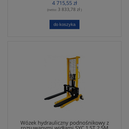
4 715,55 zł
3 833,78 zł
(netto:
)
do koszyka
Wózek hydrauliczny podnośnikowy z
rozsuwanymi widłami SYC 1,5T 2,5M