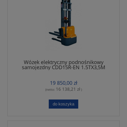
Wózek elektryczny podnośnikowy
samojezdny CDD15R-EN 1.5TX3,5M
regulowane widły,Li-ion bateria
19 850,00 zł
16 138,21 zł
(netto:
)
do koszyka