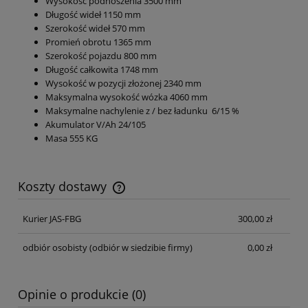
Wysokość podnoszenia 3500 mm
Długość wideł 1150 mm
Szerokość wideł 570 mm
Promień obrotu 1365 mm
Szerokość pojazdu 800 mm
Długość całkowita 1748 mm
Wysokość w pozycji złożonej 2340 mm
Maksymalna wysokość wózka 4060 mm
Maksymalne nachylenie z / bez ładunku 6/15 %
Akumulator V/Ah 24/105
Masa 555 KG
Koszty dostawy
Cena nie zawiera ewentualnych kosztów płatności
Kurier JAS-FBG
300,00 zł
odbiór osobisty
(odbiór w siedzibie firmy)
0,00 zł
Opinie o produkcie (0)