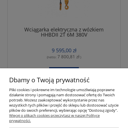
Wciągarka elektryczna z wózkiem
HHBDII 2T 6M 380V
9 595,00 zł
7 800,81 zł
(netto:
)
do koszyka
Dbamy o Twoją prywatność
Pliki cookies i pokrewne im technologie umożliwiają poprawne
«
1
...
3
4
5
6
7
8
»
działanie strony i pomagają nam dostosować ofertę do Twoich
potrzeb. Możesz zaakceptować wykorzystanie przez nas
wszystkich tych plików i przejść do sklepu lub dostosować użycie
Moje konto
plików do swoich preferencji, wybierając opcję "Dostosuj zgody".
Więcej o plikach cookies przeczytasz w naszej Polityce
prywatności.
Płatności i dostawa