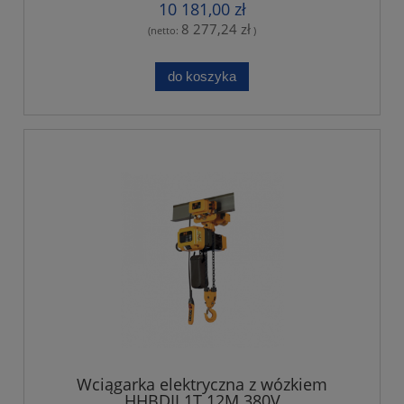
10 181,00 zł
8 277,24 zł
(netto:
)
do koszyka
Wciągarka elektryczna z wózkiem
HHBDII 1T 12M 380V