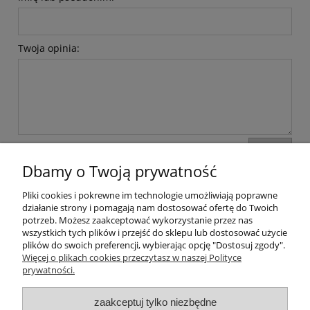
Twoja opinia:
wyślij
Dbamy o Twoją prywatność
Pliki cookies i pokrewne im technologie umożliwiają poprawne
Moje konto
działanie strony i pomagają nam dostosować ofertę do Twoich
potrzeb. Możesz zaakceptować wykorzystanie przez nas
wszystkich tych plików i przejść do sklepu lub dostosować użycie
Płatności i dostawa
plików do swoich preferencji, wybierając opcję "Dostosuj zgody".
Więcej o plikach cookies przeczytasz w naszej Polityce
Informacje
prywatności.
zaakceptuj tylko niezbędne
O nas