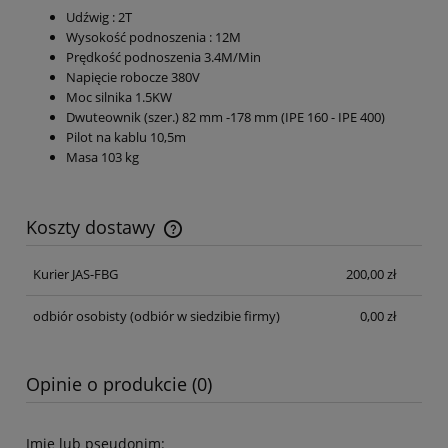
Udźwig : 2T
Wysokość podnoszenia : 12M
Prędkość podnoszenia 3.4M/Min
Napięcie robocze 380V
Moc silnika 1.5KW
Dwuteownik (szer.) 82 mm -178 mm (IPE 160 - IPE 400)
Pilot na kablu 10,5m
Masa 103 kg
Koszty dostawy
Cena nie zawiera ewentualnych kosztów płatności
Kurier JAS-FBG
200,00 zł
odbiór osobisty
(odbiór w siedzibie firmy)
0,00 zł
Opinie o produkcie (0)
Imię lub pseudonim: