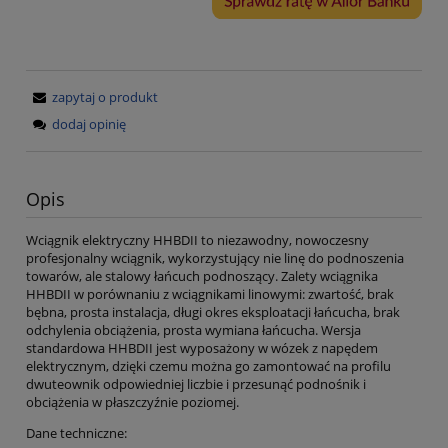
zapytaj o produkt
dodaj opinię
Opis
Wciągnik elektryczny HHBDII to niezawodny, nowoczesny
profesjonalny wciągnik, wykorzystujący nie linę do podnoszenia
towarów, ale stalowy łańcuch podnoszący. Zalety wciągnika
HHBDII w porównaniu z wciągnikami linowymi: zwartość, brak
bębna, prosta instalacja, długi okres eksploatacji łańcucha, brak
odchylenia obciążenia, prosta wymiana łańcucha. Wersja
standardowa HHBDII jest wyposażony w wózek z napędem
elektrycznym, dzięki czemu można go zamontować na profilu
dwuteownik odpowiedniej liczbie i przesunąć podnośnik i
obciążenia w płaszczyźnie poziomej.
Dane techniczne: