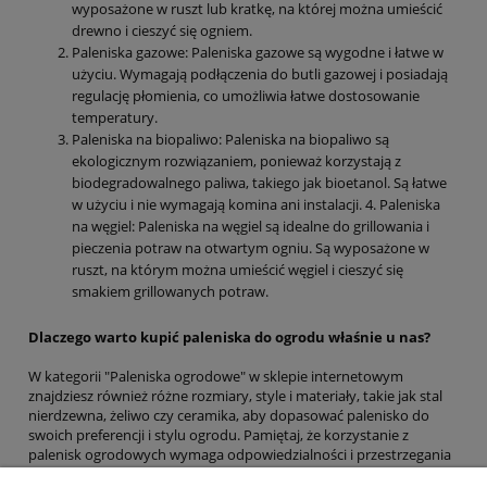
wyposażone w ruszt lub kratkę, na której można umieścić
drewno i cieszyć się ogniem.
Paleniska gazowe: Paleniska gazowe są wygodne i łatwe w
użyciu. Wymagają podłączenia do butli gazowej i posiadają
regulację płomienia, co umożliwia łatwe dostosowanie
temperatury.
Paleniska na biopaliwo: Paleniska na biopaliwo są
ekologicznym rozwiązaniem, ponieważ korzystają z
biodegradowalnego paliwa, takiego jak bioetanol. Są łatwe
w użyciu i nie wymagają komina ani instalacji. 4. Paleniska
na węgiel: Paleniska na węgiel są idealne do grillowania i
pieczenia potraw na otwartym ogniu. Są wyposażone w
ruszt, na którym można umieścić węgiel i cieszyć się
smakiem grillowanych potraw.
Dlaczego warto kupić paleniska do ogrodu właśnie u nas?
W kategorii "Paleniska ogrodowe" w sklepie internetowym
znajdziesz również różne rozmiary, style i materiały, takie jak stal
nierdzewna, żeliwo czy ceramika, aby dopasować palenisko do
swoich preferencji i stylu ogrodu. Pamiętaj, że korzystanie z
palenisk ogrodowych wymaga odpowiedzialności i przestrzegania
zasad bezpieczeństwa. Przed zakupem paleniska, upewnij się, że