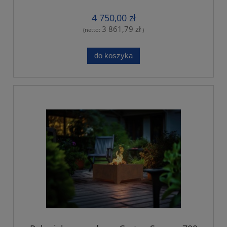
4 750,00 zł
3 861,79 zł
(netto:
)
do koszyka