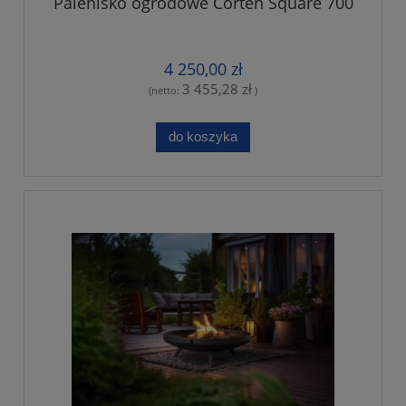
Palenisko ogrodowe Corten Square 700
4 250,00 zł
3 455,28 zł
(netto:
)
do koszyka