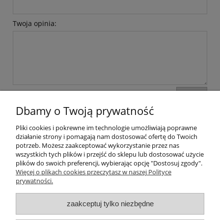
Twoja opinia:
wyślij
Dbamy o Twoją prywatność
Pliki cookies i pokrewne im technologie umożliwiają poprawne
Moje konto
działanie strony i pomagają nam dostosować ofertę do Twoich
potrzeb. Możesz zaakceptować wykorzystanie przez nas
wszystkich tych plików i przejść do sklepu lub dostosować użycie
Płatności i dostawa
plików do swoich preferencji, wybierając opcję "Dostosuj zgody".
Więcej o plikach cookies przeczytasz w naszej Polityce
Informacje
prywatności.
zaakceptuj tylko niezbędne
O nas