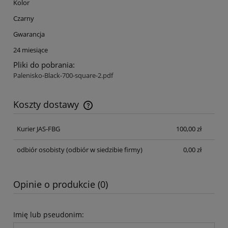
Kolor
Czarny
Gwarancja
24 miesiące
Pliki do pobrania:
Palenisko-Black-700-square-2.pdf
Koszty dostawy
Cena nie zawiera ewentualnych kosztów płatności
Kurier JAS-FBG
100,00 zł
odbiór osobisty
(odbiór w siedzibie firmy)
0,00 zł
Opinie o produkcie (0)
Imię lub pseudonim: