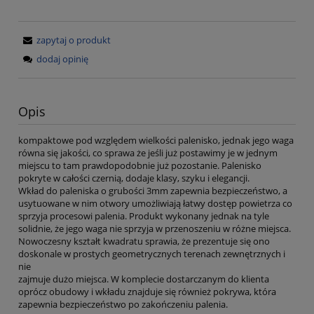
zapytaj o produkt
dodaj opinię
Opis
kompaktowe pod względem wielkości palenisko, jednak jego waga
równa się jakości, co sprawa że jeśli już postawimy je w jednym
miejscu to tam prawdopodobnie już pozostanie. Palenisko
pokryte w całości czernią, dodaje klasy, szyku i elegancji.
Wkład do paleniska o grubości 3mm zapewnia bezpieczeństwo, a
usytuowane w nim otwory umożliwiają łatwy dostęp powietrza co
sprzyja procesowi palenia. Produkt wykonany jednak na tyle
solidnie, że jego waga nie sprzyja w przenoszeniu w różne miejsca.
Nowoczesny kształt kwadratu sprawia, że prezentuje się ono
doskonale w prostych geometrycznych terenach zewnętrznych i
nie
zajmuje dużo miejsca. W komplecie dostarczanym do klienta
oprócz obudowy i wkładu znajduje się również pokrywa, która
zapewnia bezpieczeństwo po zakończeniu palenia.