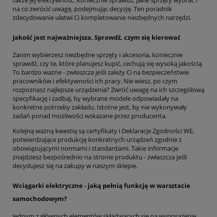
na co zwrócić uwagę, podejmując decyzję. Ten poradnik
zdecydowanie ułatwi Ci kompletowanie niezbędnych narzędzi.
Jakość jest najważniejsza. Sprawdź, czym się kierować
Zanim wybierzesz niezbędne sprzęty i akcesoria, koniecznie
sprawdź, czy te, które planujesz kupić, cechują się wysoką jakością.
To bardzo ważne - zwłaszcza jeśli zależy Ci na bezpieczeństwie
pracowników i efektywności ich pracy. Nie wiesz, po czym
rozpoznasz najlepsze urządzenia? Zwróć uwagę na ich szczegółową
specyfikację i zadbaj, by wybrane modele odpowiadały na
konkretne potrzeby zakładu. Istotne jest, by nie wykonywały
zadań ponad możliwości wskazane przez producenta.
Kolejną ważną kwestią są certyfikaty i Deklaracje Zgodności WE,
potwierdzające produkcję konkretnych urządzeń zgodnie z
obowiązującymi normami i standardami. Takie informacje
znajdziesz bezpośrednio na stronie produktu - zwłaszcza jeśli
decydujesz się na zakupy w naszym sklepie.
Wciągarki elektryczne - jaką pełnią funkcję w warsztacie
samochodowym?
Jednym z głównych elementów składających się na wyposażenie