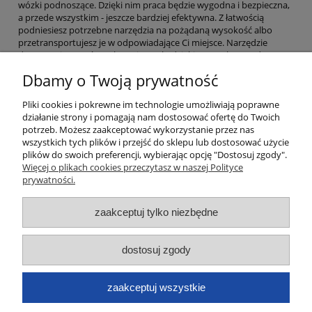
wózki podnoszące. Dzięki nim praca będzie wygodna i bezpieczna,
a przede wszystkim - jeszcze bardziej efektywna. Z łatwością
podniesiesz potrzebne narzędzia na pożądaną wysokość albo
przetransportujesz je w odpowiadające Ci miejsce. Narzędzie
dostępne jest w różnych wariantach, dzięki czemu bez trudu
znajdziesz ten o odpowiadającym Ci udźwigu.
Dbamy o Twoją prywatność
Pliki cookies i pokrewne im technologie umożliwiają poprawne
Moje konto
działanie strony i pomagają nam dostosować ofertę do Twoich
potrzeb. Możesz zaakceptować wykorzystanie przez nas
wszystkich tych plików i przejść do sklepu lub dostosować użycie
Płatności i dostawa
plików do swoich preferencji, wybierając opcję "Dostosuj zgody".
Więcej o plikach cookies przeczytasz w naszej Polityce
Informacje
prywatności.
zaakceptuj tylko niezbędne
O nas
Dane kontaktowe
dostosuj zgody
zaakceptuj wszystkie