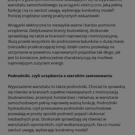
warsztatu samochodowego są
wciągarki elektryczne
. Jaką pełnią
funkcję i na co zwrócić uwagę, wybierając konkretny model?
Poniżej znajdziesz szereg praktycznych wskazówek!
Wciągarki elektryczne to niezwykle ważne i bardzo pomocne
urządzenia. Dedykowane branży budowlanej, doskonale
sprawdzają się także w branżach naprawczej i motoryzacyjnej.
Służą przede wszystkim do podnoszenia ładunków o dużej masie
(nierzadko przekraczającej tonę), dzięki czemu pozwalają na
utrzymanie w powietrzu naprawianych pojazdów tak długo, jak
jest to konieczne. Jednocześnie charakteryzują się możliwie
najmniejszym zużyciem energii.
Podnośniki, czyli urządzenia o szerokim zastosowaniu
Wyposażenie warsztatu to także podnośniki. Chociaż te sprawdzą
się również w branżach zupełnie niezwiązanych z motoryzacją
(budownictwo, przemysł, hotelarstwo i reklama), w warsztacie
samochodowym pełnią naprawdę ważną funkcję. Podnośniki
hydrauliczne, czyli przesuwane podnośniki samochodowe
pozwalają w prosty sposób podnieść pojazd i dokonać
niezbędnych prac. Doskonale sprawdzają się również w
warsztatach oponiarskich, czyli wulkanizacyjnych. Na co musisz
zwrócić uwagę, wybierając konkretny model?