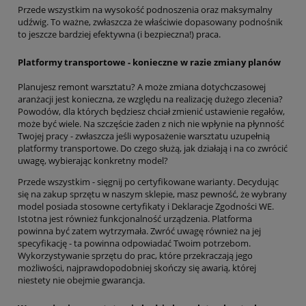
Przede wszystkim na wysokość podnoszenia oraz maksymalny
udźwig. To ważne, zwłaszcza że właściwie dopasowany podnośnik
to jeszcze bardziej efektywna (i bezpieczna!) praca.
Platformy transportowe - konieczne w razie zmiany planów
Planujesz remont warsztatu? A może zmiana dotychczasowej
aranżacji jest konieczna, ze względu na realizację dużego zlecenia?
Powodów, dla których będziesz chciał zmienić ustawienie regałów,
może być wiele. Na szczęście żaden z nich nie wpłynie na płynność
Twojej pracy - zwłaszcza jeśli wyposażenie warsztatu uzupełnią
platformy transportowe. Do czego służą, jak działają i na co zwrócić
uwagę, wybierając konkretny model?
Przede wszystkim - sięgnij po certyfikowane warianty. Decydując
się na zakup sprzętu w naszym sklepie, masz pewność, że wybrany
model posiada stosowne certyfikaty i Deklaracje Zgodności WE.
Istotna jest również funkcjonalność urządzenia. Platforma
powinna być zatem wytrzymała. Zwróć uwagę również na jej
specyfikację - ta powinna odpowiadać Twoim potrzebom.
Wykorzystywanie sprzętu do prac, które przekraczają jego
możliwości, najprawdopodobniej skończy się awarią, której
niestety nie obejmie gwarancja.