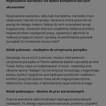
Wyposażenie warsztatu nie będzie kompletne bez tych
akcesoriów!
Wyposażenie warsztatu, żeby było kompletne, nierzadko musi
obejmować również te sprzęty i akcesoria, które pozornie nie
pasują do takiego miejsca. Należy do nich na przykład sprzęt
magazynowy. Starannie dobrane urządzenia zwiększą komfort,
bezpieczeństwo i wydajność pracy, zapewnią Ci płynność w
realizacji przyjętych zleceń i sprawią, że wokół będzie panował
porządek! Co koniecznie musisz mieć?
Wózki paletowe - niezbędne do utrzymania porządku
Decydując się na
wózki paletowe
, możesz mieć pewność -
utrzymanie porządku w Twoim zakładzie będzie naprawdę proste!
Towar, który czeka na rozładowanie? A może - nieestetycznie
ułożone opony? Bałagan Cię nie dotyczy! Korzystając z wygodnego
wózka, szybko i wygodnie uporządkujesz przestrzeń i zadbasz o
komfort pracy! Do wyboru masz wózki magazynowe ręczne,
elektryczne, nożycowe, a także warianty wyposażone w wagę.
Wózki podnoszące - idealne do prac warsztatowych
Praca w warsztacie samochodowym wymaga przemyślanych
rozwiązań. To dlatego wyposażenie warsztatu powinny uzupełnić