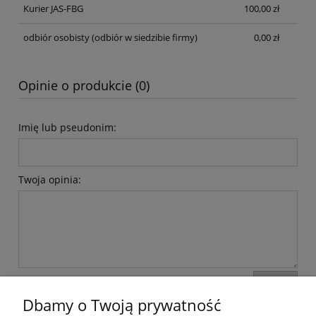
Kurier JAS-FBG
100,00 zł
odbiór osobisty
(odbiór w siedzibie firmy)
0,00 zł
Opinie o produkcie (0)
Imię lub pseudonim:
Twoja opinia:
wyślij
Dbamy o Twoją prywatność