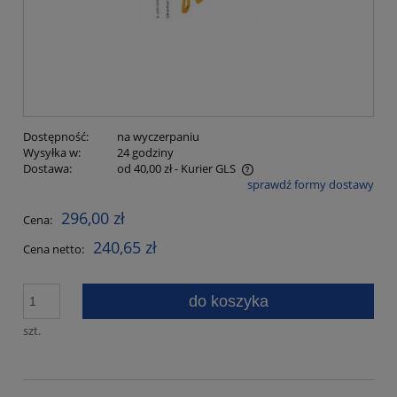
Dostępność:
na wyczerpaniu
Wysyłka w:
24 godziny
Dostawa:
od 40,00 zł
- Kurier GLS
sprawdź formy dostawy
Cena nie zawiera ewentualnych kosztów płatności
296,00 zł
Cena:
240,65 zł
Cena netto:
do koszyka
szt.