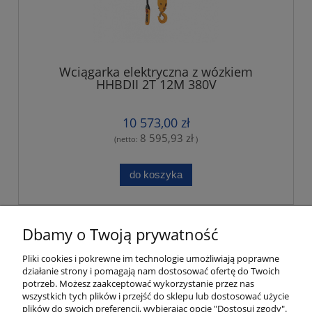
Wciągarka elektryczna z wózkiem
HHBDII 2T 12M 380V
10 573,00 zł
8 595,93 zł
(netto:
)
do koszyka
«
1
...
4
5
6
7
8
...
11
»
Dbamy o Twoją prywatność
Pliki cookies i pokrewne im technologie umożliwiają poprawne
Moje konto
działanie strony i pomagają nam dostosować ofertę do Twoich
potrzeb. Możesz zaakceptować wykorzystanie przez nas
wszystkich tych plików i przejść do sklepu lub dostosować użycie
Płatności i dostawa
plików do swoich preferencji, wybierając opcję "Dostosuj zgody".