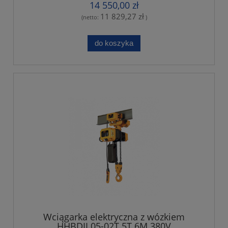
14 550,00 zł
11 829,27 zł
(netto:
)
do koszyka
Wciągarka elektryczna z wózkiem
HHBDII 05-02T 5T 6M 380V