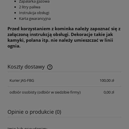
Zapalarka gazowa
2 litry paliwa
Instrukcja obsługi
Karta gwarancyjna
Przed korzystaniem z kominka należy zapoznać się z
załączoną instrukcją obsługi. Dekoracje takie jak
kamyki, polana itp. nie należy umieszczać w linii
ognia.
Koszty dostawy
Cena nie zawiera ewentualnych kosztów płatności
Kurier JAS-FBG
100,00 zł
odbiór osobisty
(odbiór w siedzibie firmy)
0,00 zł
Opinie o produkcie (0)
Imię lub pseudonim: