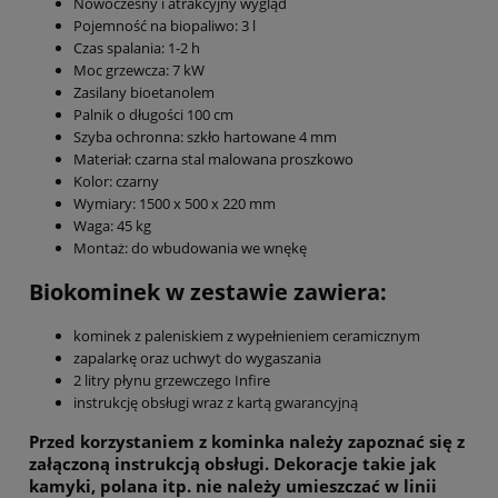
Nowoczesny i atrakcyjny wygląd
Pojemność na biopaliwo: 3 l
Czas spalania: 1-2 h
Moc grzewcza: 7 kW
Zasilany bioetanolem
Palnik o długości 100 cm
Szyba ochronna: szkło hartowane 4 mm
Materiał: czarna stal malowana proszkowo
Kolor: czarny
Wymiary: 1500 x 500 x 220 mm
Waga: 45 kg
Montaż: do wbudowania we wnękę
Biokominek w zestawie zawiera:
kominek z paleniskiem z wypełnieniem ceramicznym
zapalarkę oraz uchwyt do wygaszania
2 litry płynu grzewczego Infire
instrukcję obsługi wraz z kartą gwarancyjną
Przed korzystaniem z kominka należy zapoznać się z
załączoną instrukcją obsługi. Dekoracje takie jak
kamyki, polana itp. nie należy umieszczać w linii