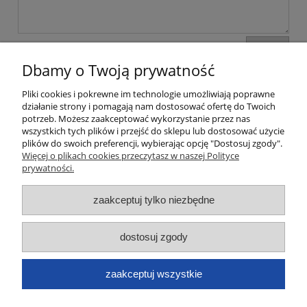
wyślij
Dbamy o Twoją prywatność
Pliki cookies i pokrewne im technologie umożliwiają poprawne
Moje konto
działanie strony i pomagają nam dostosować ofertę do Twoich
potrzeb. Możesz zaakceptować wykorzystanie przez nas
wszystkich tych plików i przejść do sklepu lub dostosować użycie
Płatności i dostawa
plików do swoich preferencji, wybierając opcję "Dostosuj zgody".
Więcej o plikach cookies przeczytasz w naszej Polityce
Informacje
prywatności.
zaakceptuj tylko niezbędne
O nas
Dane kontaktowe
dostosuj zgody
zaakceptuj wszystkie