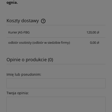
ognia.
Koszty dostawy
Cena nie zawiera ewentualnych kosztów płatności
Kurier JAS-FBG
120,00 zł
odbiór osobisty
(odbiór w siedzibie firmy)
0,00 zł
Opinie o produkcie (0)
Imię lub pseudonim:
Twoja opinia: