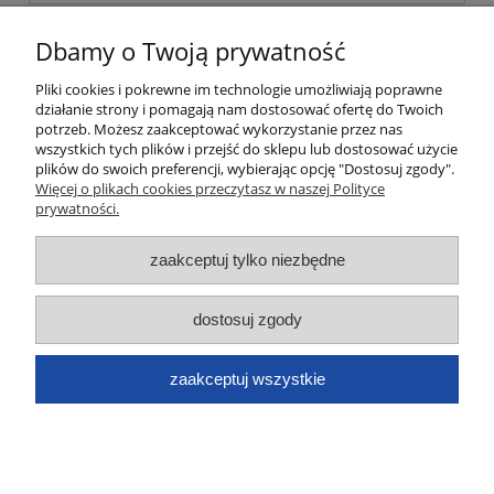
«
1
2
»
Dbamy o Twoją prywatność
Pliki cookies i pokrewne im technologie umożliwiają poprawne
Moje konto
działanie strony i pomagają nam dostosować ofertę do Twoich
potrzeb. Możesz zaakceptować wykorzystanie przez nas
wszystkich tych plików i przejść do sklepu lub dostosować użycie
Płatności i dostawa
plików do swoich preferencji, wybierając opcję "Dostosuj zgody".
Więcej o plikach cookies przeczytasz w naszej Polityce
Informacje
prywatności.
zaakceptuj tylko niezbędne
O nas
Dane kontaktowe
dostosuj zgody
zaakceptuj wszystkie
pokaż pełną wersję strony
Sklep internetowy Shoper.pl