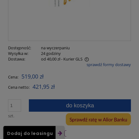
Dostępność:
na wyczerpaniu
Wysyłka w:
24 godziny
Dostawa:
od 40,00 zł
- Kurier GLS
sprawdź formy dostawy
Cena nie zawiera ewentualnych kosztów płatności
519,00 zł
Cena:
421,95 zł
Cena netto:
do koszyka
szt.
Dodaj do leasingu