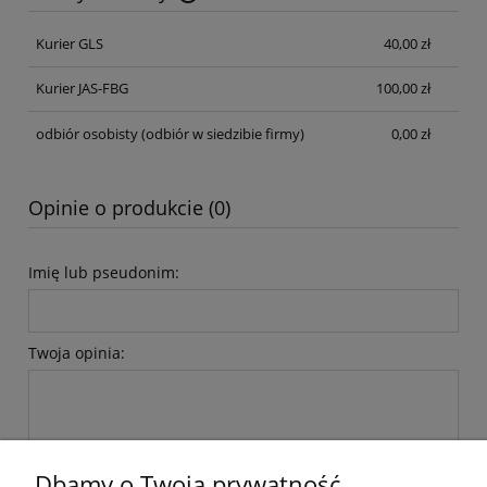
Cena nie zawiera ewentualnych kosztów płatności
Kurier GLS
40,00 zł
Kurier JAS-FBG
100,00 zł
odbiór osobisty
(odbiór w siedzibie firmy)
0,00 zł
Opinie o produkcie (0)
Imię lub pseudonim:
Twoja opinia:
Dbamy o Twoją prywatność