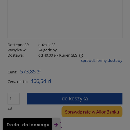
Dostępność:
duża ilość
Wysyłka w:
24 godziny
Dostawa:
od 40,00 zł
- Kurier GLS
sprawdź formy dostawy
Cena nie zawiera ewentualnych kosztów płatności
573,85 zł
Cena:
466,54 zł
Cena netto:
do koszyka
szt.
Dodaj do leasingu