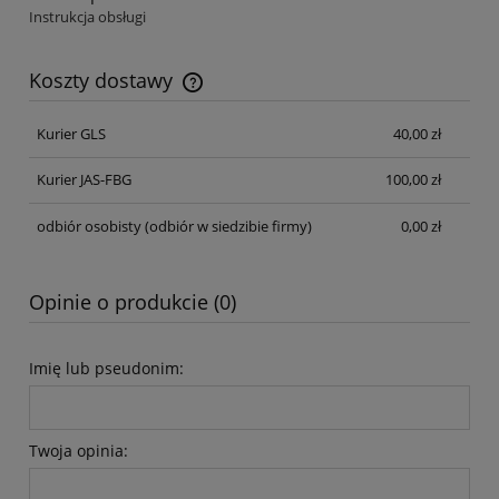
Instrukcja obsługi
Koszty dostawy
Cena nie zawiera ewentualnych kosztów płatności
Kurier GLS
40,00 zł
Kurier JAS-FBG
100,00 zł
odbiór osobisty
(odbiór w siedzibie firmy)
0,00 zł
Opinie o produkcie (0)
Imię lub pseudonim:
Twoja opinia: