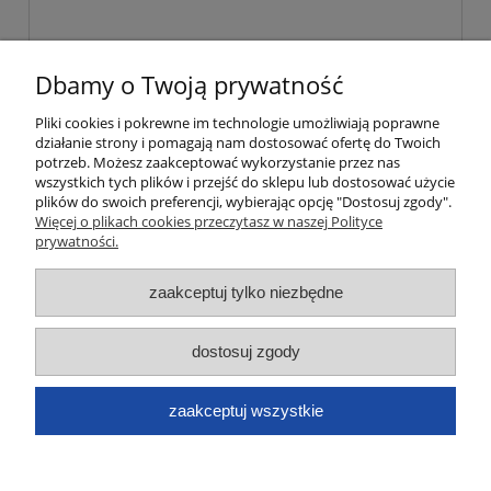
Dbamy o Twoją prywatność
wyślij
Pliki cookies i pokrewne im technologie umożliwiają poprawne
działanie strony i pomagają nam dostosować ofertę do Twoich
potrzeb. Możesz zaakceptować wykorzystanie przez nas
wszystkich tych plików i przejść do sklepu lub dostosować użycie
Moje konto
plików do swoich preferencji, wybierając opcję "Dostosuj zgody".
Więcej o plikach cookies przeczytasz w naszej Polityce
prywatności.
Płatności i dostawa
zaakceptuj tylko niezbędne
Informacje
dostosuj zgody
O nas
Dane kontaktowe
zaakceptuj wszystkie