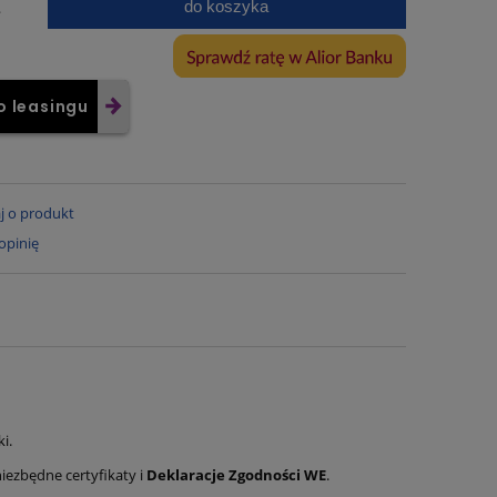
do koszyka
.
o leasingu
j o produkt
opinię
i.
iezbędne certyfikaty i
Deklaracje Zgodności WE
.