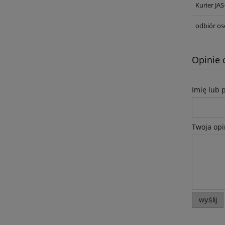
Kurier JA
odbiór os
Opinie 
Imię lub 
Twoja opi
wyślij