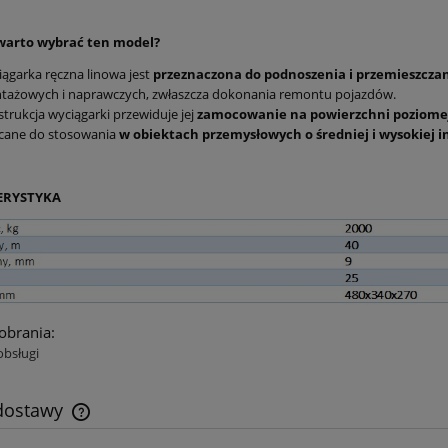
warto wybrać ten model?
ągarka ręczna linowa jest
przeznaczona do podnoszenia i przemieszcza
tażowych i naprawczych, zwłaszcza dokonania remontu pojazdów.
trukcja wyciągarki przewiduje jej
zamocowanie na powierzchni poziomej,
ecane do stosowania
w obiektach przemysłowych o średniej i wysokiej i
ERYSTYKA
pobrania:
obsługi
 dostawy