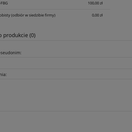
S-FBG
100,00 zł
Cena nie zawiera ewentualnych kosztów
płatności
obisty
(odbiór w siedzibie firmy)
0,00 zł
o produkcie (0)
pseudonim:
nia: