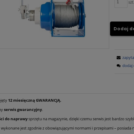
szt
Dodaj d
zapyta
dodaj 
bjęty
12 miesięczną GWARANCJĄ.
my
serwis gwarancyjny
.
ści do naprawy
sprzętu na magazynie, dzięki czemu serwis jest bardzo szybk
 wykonane jest zgodnie z obowiązującymi normami i przepisami – posiada n