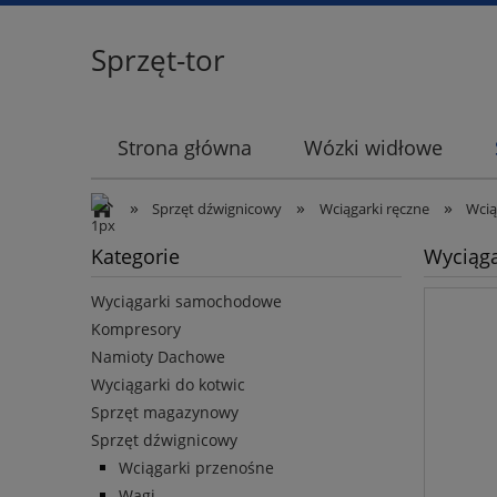
Sprzęt-tor
Strona główna
Wózki widłowe
»
»
»
Sprzęt dźwignicowy
Wciągarki ręczne
Wcią
Kategorie
Wyciąga
Wyciągarki samochodowe
Kompresory
Namioty Dachowe
Wyciągarki do kotwic
Sprzęt magazynowy
Sprzęt dźwignicowy
Wciągarki przenośne
Wagi