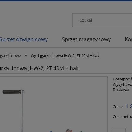
Sprzęt dźwignicowy
Sprzęt magazynowy
Ko
»
garki linowe
Wyciągarka linowa JHW-2, 2T 40M + hak
rka linowa JHW-2, 2T 40M + hak
Dostępnoś
Wysyłka w
Dostawa:
Cena nie
1 
Cena:
płatności
Cena netto