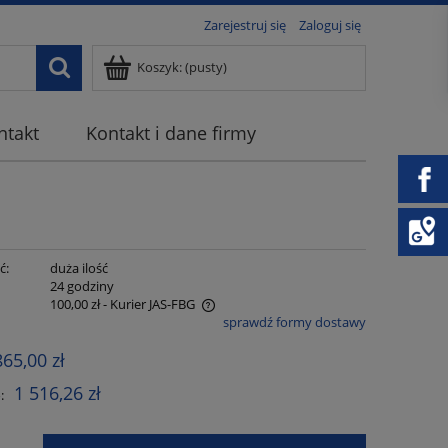
Zarejestruj się
Zaloguj się
Koszyk:
(pusty)
ntakt
Kontakt i dane firmy
ć:
duża ilość
:
24 godziny
100,00 zł
- Kurier JAS-FBG
sprawdź formy dostawy
 zawiera ewentualnych kosztów
865,00 zł
1 516,26 zł
: