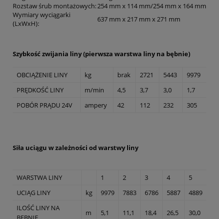
Rozstaw śrub montażowych
:
254 mm x 114 mm/254 mm x 164 mm
Wymiary wyciągarki
637 mm x 217 mm x 271 mm
(LxWxH)
:
Szybkość zwijania liny (pierwsza warstwa liny na bębnie)
OBCIĄŻENIE LINY
kg
brak
2721
5443
9979
PRĘDKOŚĆ LINY
m/min
4,5
3,7
3,0
1,7
POBÓR PRĄDU 24V
ampery
42
112
232
305
Siła uciągu w zależności od warstwy liny
WARSTWA LINY
1
2
3
4
5
UCIĄG LINY
kg
9979
7883
6786
5887
4889
ILOŚĆ LINY NA
m
5,1
11,1
18,4
26,5
30,0
BĘBNIE