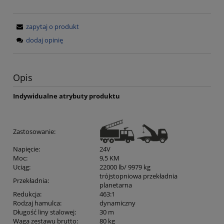
zapytaj o produkt
dodaj opinię
Opis
Indywidualne atrybuty produktu
Zastosowanie
:
Napięcie
:
24V
Moc
:
9,5 KM
Uciąg
:
22000 lb/ 9979 kg
trójstopniowa przekładnia
Przekładnia
:
planetarna
Redukcja
:
463:1
Rodzaj hamulca
:
dynamiczny
Długość liny stalowej
:
30 m
Waga zestawu brutto
:
80 kg