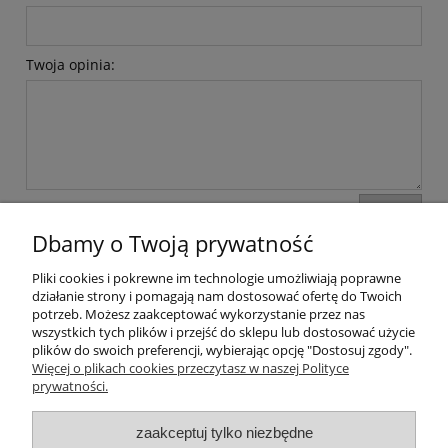
Twoja opinia:
wyślij
Dbamy o Twoją prywatność
Pliki cookies i pokrewne im technologie umożliwiają poprawne
Moje konto
działanie strony i pomagają nam dostosować ofertę do Twoich
potrzeb. Możesz zaakceptować wykorzystanie przez nas
wszystkich tych plików i przejść do sklepu lub dostosować użycie
Płatności i dostawa
plików do swoich preferencji, wybierając opcję "Dostosuj zgody".
Więcej o plikach cookies przeczytasz w naszej Polityce
Informacje
prywatności.
zaakceptuj tylko niezbędne
O nas