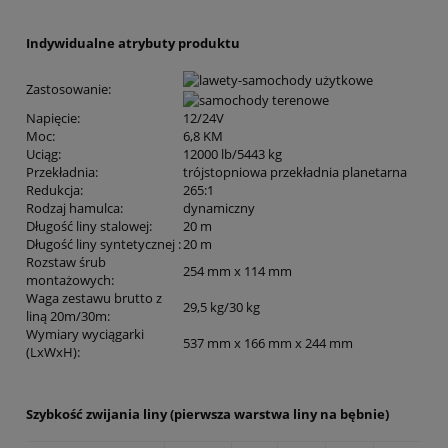
Indywidualne atrybuty produktu
Zastosowanie
:
Napięcie
:
12/24V
Moc
:
6,8 KM
Uciąg
:
12000 lb/5443 kg
Przekładnia
:
trójstopniowa przekładnia planetarna
Redukcja
:
265:1
Rodzaj hamulca
:
dynamiczny
Długość liny stalowej
:
20 m
Długość liny syntetycznej
:
20 m
Rozstaw śrub
254 mm x 114 mm
montażowych
:
Waga zestawu brutto z
29,5 kg/30 kg
liną 20m/30m
:
Wymiary wyciągarki
537 mm x 166 mm x 244 mm
(LxWxH)
:
Szybkość zwijania liny (pierwsza warstwa liny na bębnie)