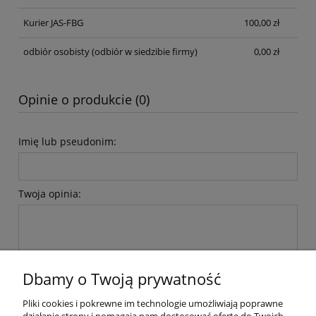
Kurier JAS-FBG
100,00 zł
odbiór osobisty
(odbiór w siedzibie firmy)
0,00 zł
Opinie o produkcie (0)
Imię lub pseudonim:
Twoja opinia:
Dbamy o Twoją prywatność
wyślij
Pliki cookies i pokrewne im technologie umożliwiają poprawne