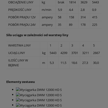
OBCIĄŻENIE LINY
kg
brak
1814
3629
5443
PRĘDKOŚĆ LINY
m/min
5,9
4,4
2,8
0,9
POBÓR PRĄDU 12V
ampery
58
158
314
415
POBÓR PRĄDU 24V
ampery
35
89
178
225
Siła uciągu w zależności od warstwy liny
WARSTWA LINY
1
2
3
4
5
UCIĄG LINY
kg
5443
4299
3701
3211
2667
ILOŚĆ LINY W
m
5,3
11,5
18,6
27,3
30,0
BĘBNIE
Elementy zestawu