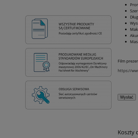
Pro
Sze
Dłu
Wyso
Mak
Aku
Mas
Film preze
https://w
Koszty