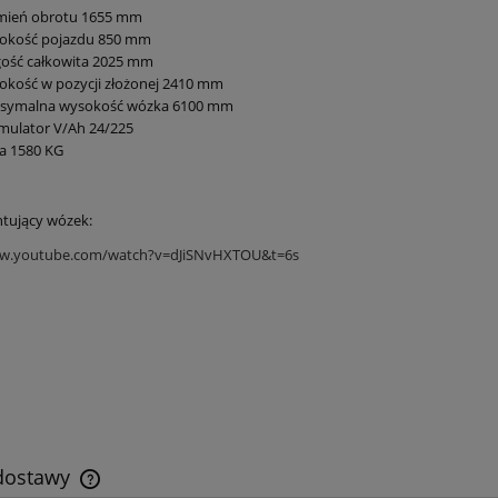
mień obrotu 1655 mm
rokość pojazdu 850 mm
gość całkowita 2025 mm
kość w pozycji złożonej 2410 mm
symalna wysokość wózka 6100 mm
mulator V/Ah 24/225
a 1580 KG
ntujący wózek:
ww.youtube.com/watch?v=dJiSNvHXTOU&t=6s
 dostawy