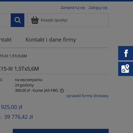
Zarejestruj się
Zaloguj się
Koszyk:
(pusty)
ntakt
Kontakt i dane firmy
5-III 1,5Tx5,6M
5-III 1,5Tx5,6M
ć:
na wyczerpaniu
:
24 godziny
300,00 zł
- Kurier JAS-FBG
sprawdź formy dostawy
 zawiera ewentualnych kosztów
 925,00 zł
39 776,42 zł
: