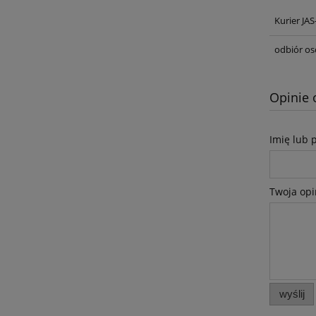
Kurier JA
odbiór os
Opinie 
Imię lub 
Twoja opi
wyślij