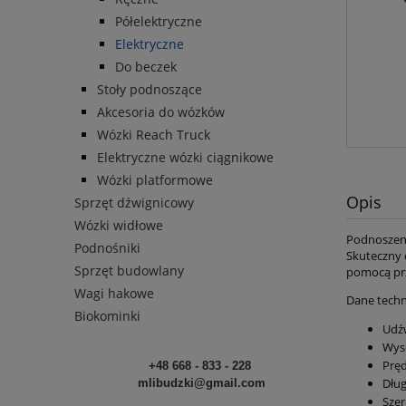
Półelektryczne
Elektryczne
Do beczek
Stoły podnoszące
Akcesoria do wózków
Wózki Reach Truck
Elektryczne wózki ciągnikowe
Wózki platformowe
Opis
Sprzęt dźwignicowy
Wózki widłowe
Podnoszeni
Podnośniki
Skuteczny 
Sprzęt budowlany
pomocą prz
Wagi hakowe
Dane techn
Biokominki
Udźw
Wys
Pręd
+48 668 - 833 - 228
Dłu
mlibudzki@gmail.com
Sze