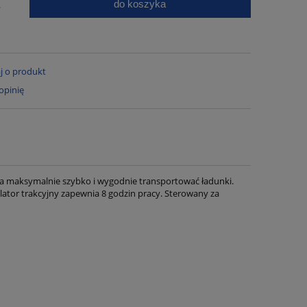
do koszyka
.
j o produkt
opinię
ia maksymalnie szybko i wygodnie transportować ładunki.
ator trakcyjny zapewnia 8 godzin pracy. Sterowany za