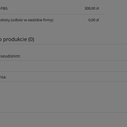
S-FBG
300,00 zł
Cena nie zawiera ewentualnych kosztów
płatności
obisty
(odbiór w siedzibie firmy)
0,00 zł
o produkcie (0)
pseudonim:
nia: