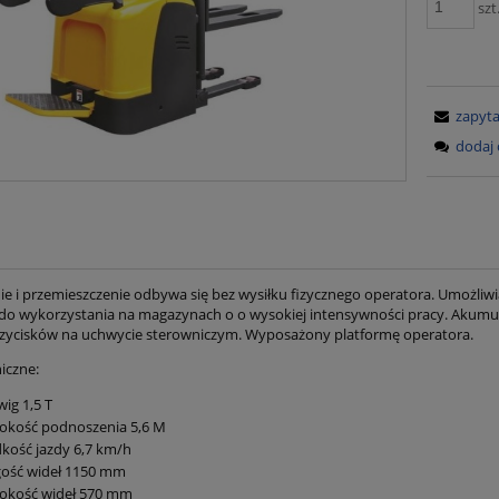
szt
zapyta
dodaj 
e i przemieszczenie odbywa się bez wysiłku fizycznego operatora. Umożliw
do wykorzystania na magazynach o o wysokiej intensywności pracy. Akumul
ycisków na uchwycie sterowniczym. Wyposażony platformę operatora.
iczne:
ig 1,5 T
okość podnoszenia 5,6 M
kość jazdy 6,7 km/h
gość wideł 1150 mm
rokość wideł 570 mm