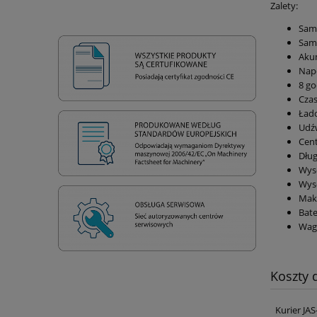
Zalety:
Sam
Sam
Akum
Nap
8 go
Czas
Ład
Udźw
Cen
Dłu
Wys
Wys
Mak
Bat
Wag
Koszty
Kurier JA