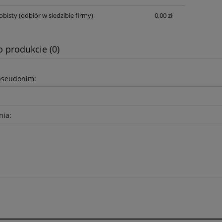
płatności
obisty
(odbiór w siedzibie firmy)
0,00 zł
o produkcie (0)
pseudonim:
nia: