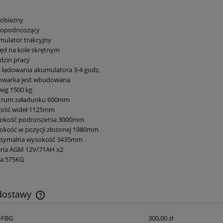
obieżny
opodnoszący
ulator trakcyjny
ęd na kole skrętnym
dzin pracy
 ładowania akumulatora 3-4 godz.
owarka jest wbudowana
ig 1500 kg
trum załadunku 600mm
gość wideł 1125mm
okość podnoszenia 3000mm
okość w pozycji złożonej 1980mm
symalna wysokość 3435mm
eria AGM 12V/71AH x2
a 575KG
 dostawy
S-FBG
300,00 zł
Cena nie zawiera ewentualnych kosztów