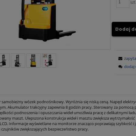
szt
Dodaj d
zapyta
dodaj 
y samobieżny wózek podnośnikowy. Wyróżnia się niską ceną. Napęd elektry
nym. Akumulator trakcyjny zapewnia 8 godzin pracy. Sterowany za pomocą 
prędkości podnoszenia i opuszczania wideł umożliwia pracę z delikatnymi 
wany maszt. Ulepszona konstrukcja wideł i masztu zwiększa wytrzymałość i
LCD. Informacje wyświetlane na monitorze znacząco poprawiają szybkość i
le czujników zwiększających bezpieczeństwo pracy.