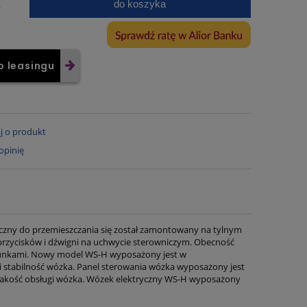
do koszyka
.
o leasingu
j o produkt
opinię
czny do przemieszczania się został zamontowany na tylnym
przycisków i dźwigni na uchwycie sterowniczym. Obecność
ładunkami. Nowy model WS-H wyposażony jest w
 stabilność wózka. Panel sterowania wózka wyposażony jest
 jakość obsługi wózka. Wózek elektryczny WS-H wyposażony