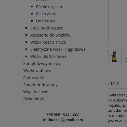
Półelektryczne
Elektryczne
Do beczek
Stoły podnoszące
Akcesoria do wózków
Wózki Reach Truck
Elektryczne wózki ciągnikowe
Wózki platformowe
Sprzęt dźwignicowy
Wózki widłowe
Podnośniki
Opis
Sprzęt budowlany
Wagi hakowe
Elektryczn
Biokominki
kole skręt
regulacji 
zmodernizo
+48 668 - 833 - 228
w monitor 
mlibudzki@gmail.com
jest w wie