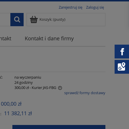
Zarejestruj się
Zaloguj się
Koszyk:
(pusty)
ntakt
Kontakt i dane firmy
ć:
na wyczerpaniu
:
24 godziny
300,00 zł
- Kurier JAS-FBG
sprawdź formy dostawy
 zawiera ewentualnych kosztów
 000,00 zł
11 382,11 zł
: