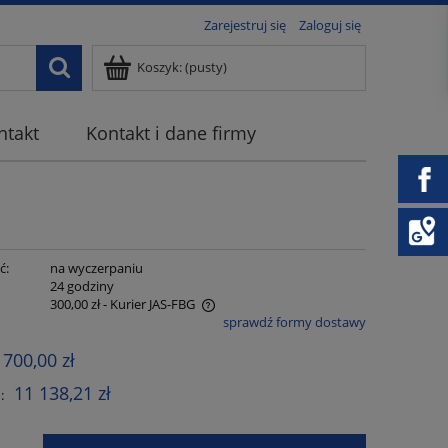
Zarejestruj się
Zaloguj się
Koszyk:
(pusty)
ntakt
Kontakt i dane firmy
ć:
na wyczerpaniu
:
24 godziny
300,00 zł
- Kurier JAS-FBG
sprawdź formy dostawy
 zawiera ewentualnych kosztów
 700,00 zł
11 138,21 zł
: