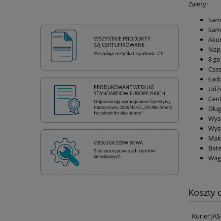
Zalety:
Sam
Sam
Akum
Nap
8 go
Czas
Ład
Udźw
Cen
Dłu
Wys
Wys
Mak
Bat
Wag
Koszty
Kurier JA