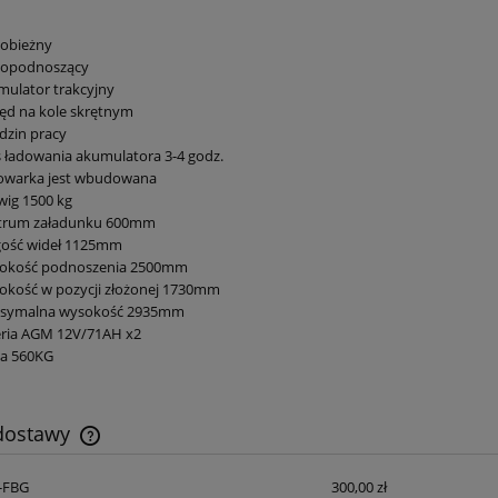
obieżny
opodnoszący
ulator trakcyjny
ęd na kole skrętnym
dzin pracy
 ładowania akumulatora 3-4 godz.
owarka jest wbudowana
ig 1500 kg
trum załadunku 600mm
gość wideł 1125mm
okość podnoszenia 2500mm
okość w pozycji złożonej 1730mm
symalna wysokość 2935mm
eria AGM 12V/71AH x2
a 560KG
 dostawy
S-FBG
300,00 zł
Cena nie zawiera ewentualnych kosztów