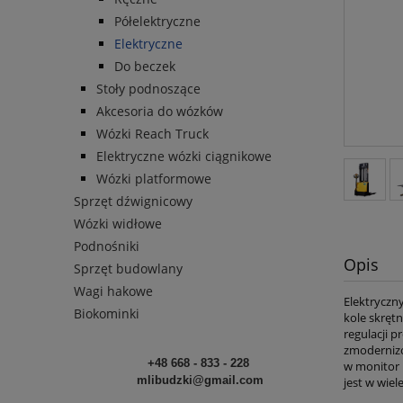
Półelektryczne
Elektryczne
Do beczek
Stoły podnoszące
Akcesoria do wózków
Wózki Reach Truck
Elektryczne wózki ciągnikowe
Wózki platformowe
Sprzęt dźwignicowy
Wózki widłowe
Podnośniki
Opis
Sprzęt budowlany
Wagi hakowe
Elektryczn
Biokominki
kole skręt
regulacji 
zmodernizo
+48 668 - 833 - 228
w monitor 
mlibudzki@gmail.com
jest w wie