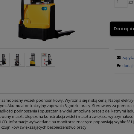
szt
Dodaj d
zapyta
dodaj 
y samobieżny wózek podnośnikowy. Wyróżnia się niską ceną. Napęd elektry
nym. Akumulator trakcyjny zapewnia 8 godzin pracy. Sterowany za pomocą 
prędkości podnoszenia i opuszczania wideł umożliwia pracę z delikatnymi 
wany maszt. Ulepszona konstrukcja wideł i masztu zwiększa wytrzymałość i
LCD. Informacje wyświetlane na monitorze znacząco poprawiają szybkość i
le czujników zwiększających bezpieczeństwo pracy.