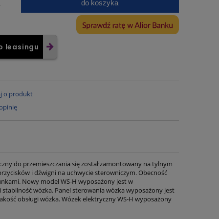
do koszyka
.
o leasingu
j o produkt
opinię
czny do przemieszczania się został zamontowany na tylnym
przycisków i dźwigni na uchwycie sterowniczym. Obecność
ładunkami. Nowy model WS-H wyposażony jest w
 stabilność wózka. Panel sterowania wózka wyposażony jest
 jakość obsługi wózka. Wózek elektryczny WS-H wyposażony