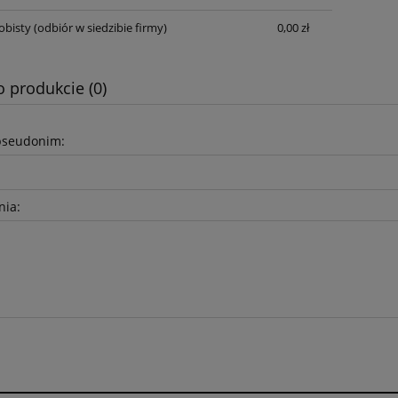
płatności
obisty
(odbiór w siedzibie firmy)
0,00 zł
o produkcie (0)
pseudonim:
nia: