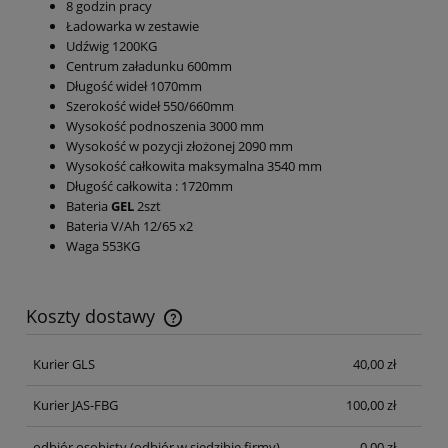
8 godzin pracy
Ładowarka w zestawie
Udźwig 1200KG
Centrum załadunku 600mm
Długość wideł 1070mm
Szerokość wideł 550/660mm
Wysokość podnoszenia 3000 mm
Wysokość w pozycji złożonej 2090 mm
Wysokość całkowita maksymalna 3540 mm
Długość całkowita : 1720mm
Bateria
GEL
2szt
Bateria V/Ah 12/65 x2
Waga 553KG
Koszty dostawy
Cena nie zawiera ewentualnych kosztów płatności
Kurier GLS
40,00 zł
Kurier JAS-FBG
100,00 zł
odbiór osobisty
(odbiór w siedzibie firmy)
0,00 zł