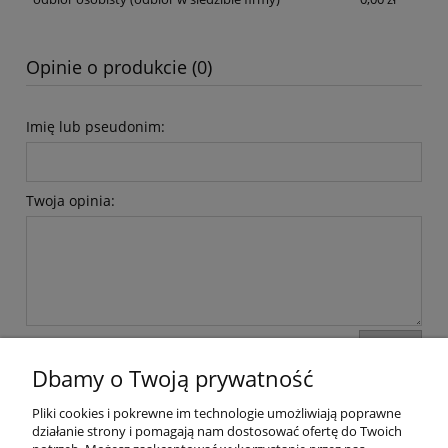
Opinie o produkcie (0)
Imię lub pseudonim:
Twoja opinia:
wyślij
Dbamy o Twoją prywatność
Pliki cookies i pokrewne im technologie umożliwiają poprawne
Moje konto
działanie strony i pomagają nam dostosować ofertę do Twoich