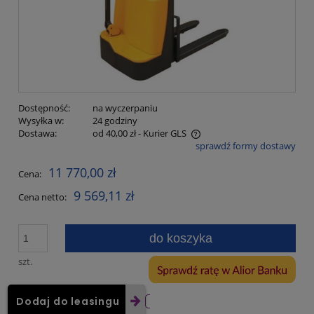
Dostępność:
na wyczerpaniu
Wysyłka w:
24 godziny
Dostawa:
od 40,00 zł
- Kurier GLS
sprawdź formy dostawy
Cena nie zawiera ewentualnych kosztów płatności
11 770,00 zł
Cena:
9 569,11 zł
Cena netto:
do koszyka
szt.
Dodaj do leasingu