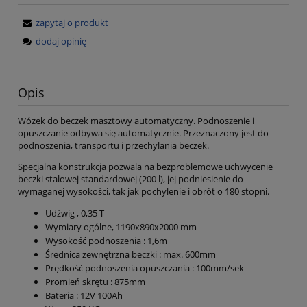
zapytaj o produkt
dodaj opinię
Opis
Wózek do beczek masztowy automatyczny. Podnoszenie i
opuszczanie odbywa się automatycznie. Przeznaczony jest do
podnoszenia, transportu i przechylania beczek.
Specjalna konstrukcja pozwala na bezproblemowe uchwycenie
beczki stalowej standardowej (200 l), jej podniesienie do
wymaganej wysokości, tak jak pochylenie i obrót o 180 stopni.
Udźwig , 0,35 T
Wymiary ogólne, 1190х890х2000 mm
Wysokość podnoszenia : 1,6m
Średnica zewnętrzna beczki : max. 600mm
Prędkość podnoszenia opuszczania : 100mm/sek
Promień skrętu : 875mm
Bateria : 12V 100Ah