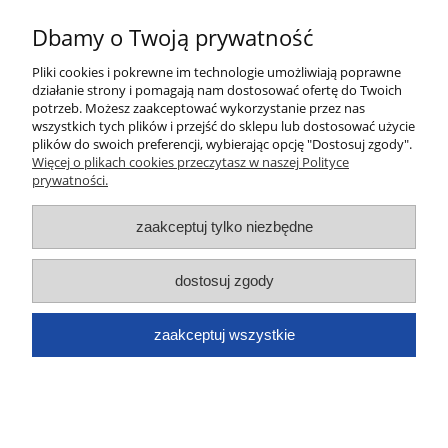
Dbamy o Twoją prywatność
wyślij
Pliki cookies i pokrewne im technologie umożliwiają poprawne
działanie strony i pomagają nam dostosować ofertę do Twoich
potrzeb. Możesz zaakceptować wykorzystanie przez nas
wszystkich tych plików i przejść do sklepu lub dostosować użycie
Moje konto
plików do swoich preferencji, wybierając opcję "Dostosuj zgody".
Więcej o plikach cookies przeczytasz w naszej Polityce
prywatności.
Płatności i dostawa
zaakceptuj tylko niezbędne
Informacje
dostosuj zgody
O nas
Dane kontaktowe
zaakceptuj wszystkie
pokaż pełną wersję strony
Sklep internetowy Shoper.pl