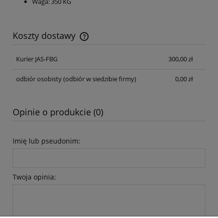
Waga: 350 KG
Koszty dostawy
Cena nie zawiera ewentualnych kosztów płatności
Kurier JAS-FBG
300,00 zł
odbiór osobisty
(odbiór w siedzibie firmy)
0,00 zł
Opinie o produkcie (0)
Imię lub pseudonim:
Twoja opinia: