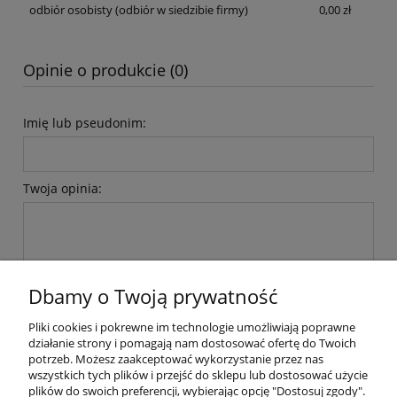
odbiór osobisty
(odbiór w siedzibie firmy)
0,00 zł
Opinie o produkcie (0)
Imię lub pseudonim:
Twoja opinia:
Dbamy o Twoją prywatność
wyślij
Pliki cookies i pokrewne im technologie umożliwiają poprawne
działanie strony i pomagają nam dostosować ofertę do Twoich
potrzeb. Możesz zaakceptować wykorzystanie przez nas
wszystkich tych plików i przejść do sklepu lub dostosować użycie
Moje konto
plików do swoich preferencji, wybierając opcję "Dostosuj zgody".