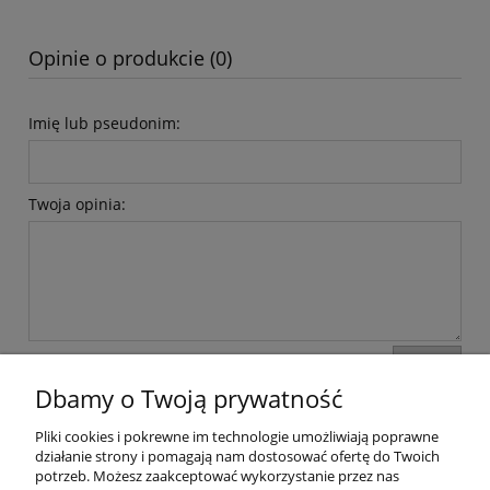
Opinie o produkcie (0)
Imię lub pseudonim:
Twoja opinia:
wyślij
Dbamy o Twoją prywatność
Pliki cookies i pokrewne im technologie umożliwiają poprawne
Moje konto
działanie strony i pomagają nam dostosować ofertę do Twoich
potrzeb. Możesz zaakceptować wykorzystanie przez nas