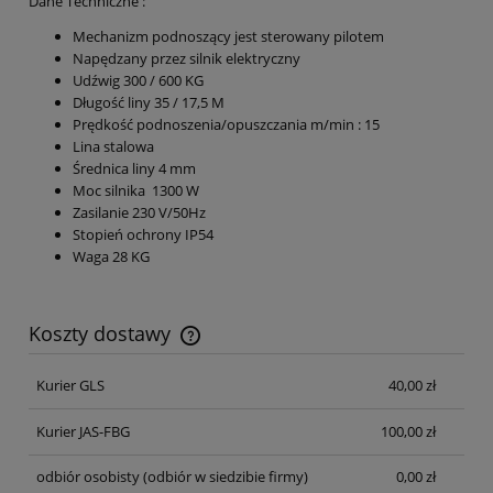
Dane Techniczne :
Mechanizm podnoszący jest sterowany pilotem
Napędzany przez silnik elektryczny
Udźwig 300 / 600 KG
Długość liny 35 / 17,5 M
Prędkość podnoszenia/opuszczania m/min : 15
Lina stalowa
Średnica liny 4 mm
Moc silnika 1300 W
Zasilanie 230 V/50Hz
Stopień ochrony IP54
Waga 28 KG
Koszty dostawy
Cena nie zawiera ewentualnych kosztów płatności
Kurier GLS
40,00 zł
Kurier JAS-FBG
100,00 zł
odbiór osobisty
(odbiór w siedzibie firmy)
0,00 zł