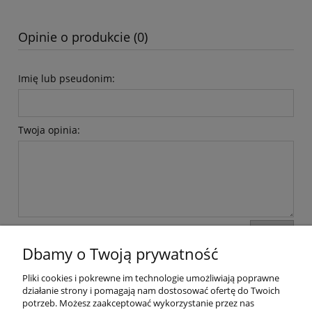
Opinie o produkcie (0)
Imię lub pseudonim:
Twoja opinia:
wyślij
Dbamy o Twoją prywatność
Pliki cookies i pokrewne im technologie umożliwiają poprawne
Moje konto
działanie strony i pomagają nam dostosować ofertę do Twoich
potrzeb. Możesz zaakceptować wykorzystanie przez nas