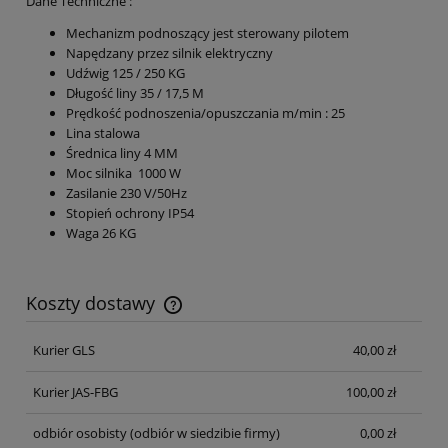
Dane Techniczne :
Mechanizm podnoszący jest sterowany pilotem
Napędzany przez silnik elektryczny
Udźwig 125 / 250 KG
Długość liny 35 / 17,5 M
Prędkość podnoszenia/opuszczania m/min : 25
Lina stalowa
Średnica liny 4 MM
Moc silnika 1000 W
Zasilanie 230 V/50Hz
Stopień ochrony IP54
Waga 26 KG
Koszty dostawy
Cena nie zawiera ewentualnych kosztów płatności
Kurier GLS
40,00 zł
Kurier JAS-FBG
100,00 zł
odbiór osobisty
(odbiór w siedzibie firmy)
0,00 zł