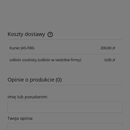
Koszty dostawy
Cena nie zawiera ewentualnych kosztów płatności
Kurier JAS-FBG
200,00 zł
odbiór osobisty
(odbiór w siedzibie firmy)
0,00 zł
Opinie o produkcie (0)
Imię lub pseudonim:
Twoja opinia: