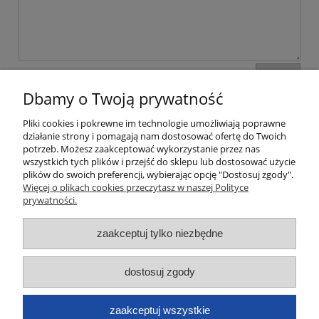
wyślij
Dbamy o Twoją prywatność
Pliki cookies i pokrewne im technologie umożliwiają poprawne
Moje konto
działanie strony i pomagają nam dostosować ofertę do Twoich
potrzeb. Możesz zaakceptować wykorzystanie przez nas
wszystkich tych plików i przejść do sklepu lub dostosować użycie
Płatności i dostawa
plików do swoich preferencji, wybierając opcję "Dostosuj zgody".
Więcej o plikach cookies przeczytasz w naszej Polityce
Informacje
prywatności.
zaakceptuj tylko niezbędne
O nas
Dane kontaktowe
dostosuj zgody
zaakceptuj wszystkie