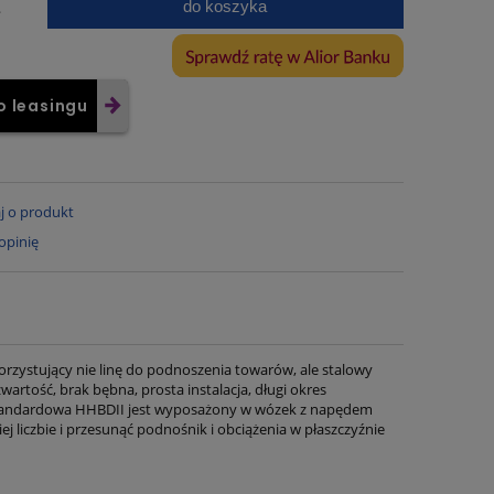
do koszyka
.
o leasingu
j o produkt
opinię
rzystujący nie linę do podnoszenia towarów, ale stalowy
rtość, brak bębna, prosta instalacja, długi okres
a standardowa HHBDII jest wyposażony w wózek z napędem
liczbie i przesunąć podnośnik i obciążenia w płaszczyźnie