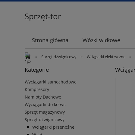
Sprzęt-tor
Strona główna
Wózki widłowe
»
»
»
Sprzęt dźwignicowy
Wciągarki elektryczne
Kategorie
Wciągar
Wyciągarki samochodowe
Kompresory
Namioty Dachowe
Wyciągarki do kotwic
Sprzęt magazynowy
Sprzęt dźwignicowy
Wciągarki przenośne
Wagi