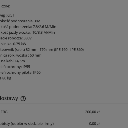
iczne:
ig : 0,5T
okość podnoszenia : 6M
kość podnoszenia: 7.8/2.6 M/Min
kość jazdy wózka: 10/3.3 M/Min
ęcie robocze: 380V
silnika: 0.75 kW
eownik (szer.) 82 mm -170 mm (IPE 160 - IPE 360)
nica rolki wózka : 60 mm
t na kablu 4,5m
ień ochrony: IP55
ień ochrony pilota: IP65
 80 kg
 dostawy
S-FBG
200,00 zł
Cena nie zawiera ewentualnych kosztów
płatności
obisty
(odbiór w siedzibie firmy)
0,00 zł