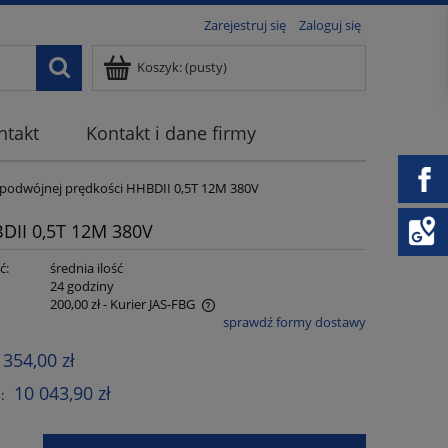
Zarejestruj się
Zaloguj się
Koszyk:
(pusty)
ntakt
Kontakt i dane firmy
 podwójnej prędkości HHBDII 0,5T 12M 380V
DII 0,5T 12M 380V
ć:
średnia ilość
:
24 godziny
200,00 zł
- Kurier JAS-FBG
sprawdź formy dostawy
 zawiera ewentualnych kosztów
 354,00 zł
10 043,90 zł
: