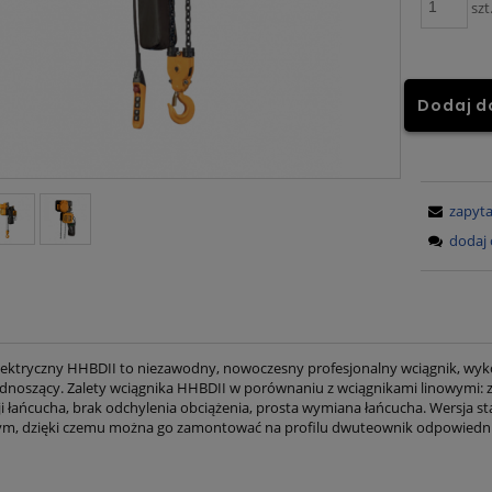
szt
Dodaj d
zapyta
dodaj 
lektryczny HHBDII to niezawodny, nowoczesny profesjonalny wciągnik, wyko
dnoszący. Zalety wciągnika HHBDII w porównaniu z wciągnikami linowymi: zwa
ji łańcucha, brak odchylenia obciążenia, prosta wymiana łańcucha. Wersj
ym, dzięki czemu można go zamontować na profilu dwuteownik odpowiedniej 