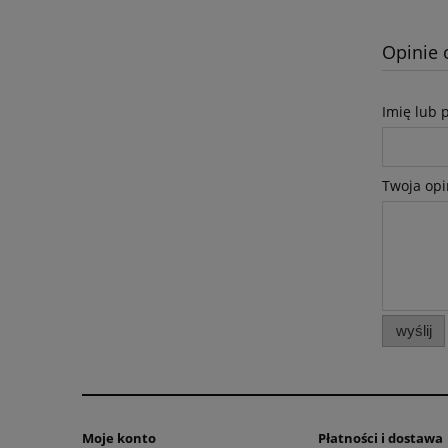
Opinie 
Imię lub 
Twoja opi
wyślij
Moje konto
Płatności i dostawa