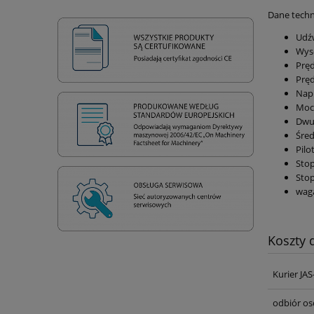
Dane techn
Udźw
Wys
Pręd
Pręd
Napi
Moc 
Dwut
Śred
Pilo
Stop
Stop
waga
Koszty
Kurier JA
odbiór os