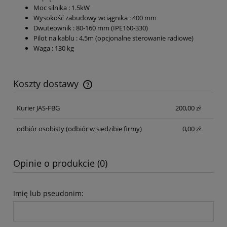
Moc silnika : 1.5kW
Wysokość zabudowy wciągnika : 400 mm
Dwuteownik : 80-160 mm (IPE160-330)
Pilot na kablu : 4,5m (opcjonalne sterowanie radiowe)
Waga : 130 kg
Koszty dostawy
Cena nie zawiera ewentualnych kosztów płatności
Kurier JAS-FBG
200,00 zł
odbiór osobisty
(odbiór w siedzibie firmy)
0,00 zł
Opinie o produkcie (0)
Imię lub pseudonim: