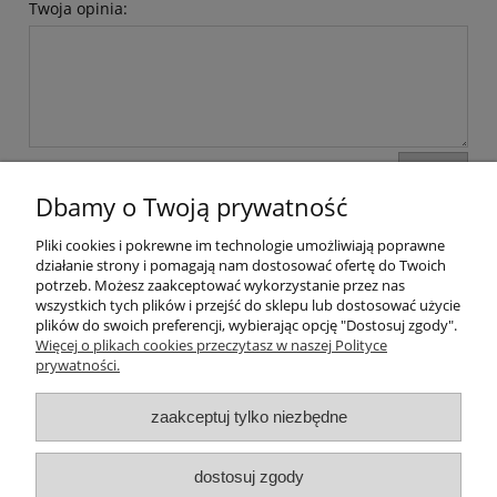
Twoja opinia:
wyślij
Dbamy o Twoją prywatność
Pliki cookies i pokrewne im technologie umożliwiają poprawne
Moje konto
działanie strony i pomagają nam dostosować ofertę do Twoich
potrzeb. Możesz zaakceptować wykorzystanie przez nas
wszystkich tych plików i przejść do sklepu lub dostosować użycie
Płatności i dostawa
plików do swoich preferencji, wybierając opcję "Dostosuj zgody".
Więcej o plikach cookies przeczytasz w naszej Polityce
Informacje
prywatności.
zaakceptuj tylko niezbędne
O nas
Dane kontaktowe
dostosuj zgody