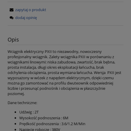
zapytaj o produkt
dodaj opinię
Opis
Wciągnik elektryczny PXII to niezawodny, nowoczesny
profesjonalny wciągnik. Zalety wciągnika PXII w porównaniu z
wciągnikami linowymi: niska zabudowa, zwartość, brak bębna,
prosta instalacja, długi okres eksploatacji łańcucha, brak
odchylenia obciążenia, prosta wymiana łańcucha. Wersja PXII jest
wyposażony w wózek z napędem elektrycznym, dzięki czemu
można go zamontować na profilu dwuteownik odpowiedniej
liczbie i przesunąć podnośnik i obciążenia w płaszczyźnie
poziomej.
Dane techniczne:
Udźwig : 2T
Wysokość podnoszenia : 6M
Prędkość podnoszenia : 3.6/1.2 M/Min
Napięcie robocze : 380V