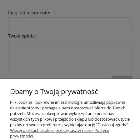
Imię lub pseudonim:
Twoja opinia:
wyślij
Dbamy o Twoją prywatność
Pliki cookies i pokrewne im technologie umożliwiają poprawne
Moje konto
działanie strony i pomagają nam dostosować ofertę do Twoich
potrzeb. Możesz zaakceptować wykorzystanie przez nas
wszystkich tych plików i przejść do sklepu lub dostosować użycie
Płatności i dostawa
plików do swoich preferencji, wybierając opcję "Dostosuj zgody".
Więcej o plikach cookies przeczytasz w naszej Polityce
Informacje
prywatności.