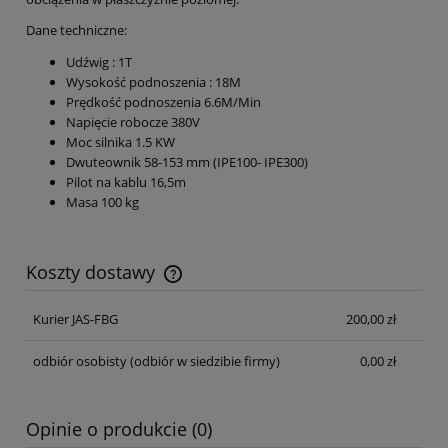
Dane techniczne:
Udźwig : 1T
Wysokość podnoszenia : 18M
Prędkość podnoszenia 6.6M/Min
Napięcie robocze 380V
Moc silnika 1.5 KW
Dwuteownik 58-153 mm (IPE100- IPE300)
Pilot na kablu 16,5m
Masa 100 kg
Koszty dostawy
Cena nie zawiera ewentualnych kosztów płatności
Kurier JAS-FBG
200,00 zł
odbiór osobisty
(odbiór w siedzibie firmy)
0,00 zł
Opinie o produkcie (0)