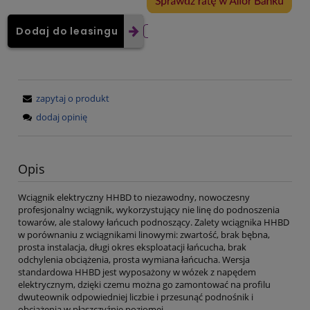
Dodaj do leasingu
zapytaj o produkt
dodaj opinię
Opis
Wciągnik elektryczny HHBD to niezawodny, nowoczesny
profesjonalny wciągnik, wykorzystujący nie linę do podnoszenia
towarów, ale stalowy łańcuch podnoszący. Zalety wciągnika HHBD
w porównaniu z wciągnikami linowymi: zwartość, brak bębna,
prosta instalacja, długi okres eksploatacji łańcucha, brak
odchylenia obciążenia, prosta wymiana łańcucha. Wersja
standardowa HHBD jest wyposażony w wózek z napędem
elektrycznym, dzięki czemu można go zamontować na profilu
dwuteownik odpowiedniej liczbie i przesunąć podnośnik i
obciążenia w płaszczyźnie poziomej.