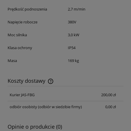
Prędkość podnoszenia
2,7 m/min
Napięcie robocze
380V
Moc silnika
3,0 kW
Klasa ochrony
IP54
Masa
169 kg
Koszty dostawy
Cena nie zawiera ewentualnych kosztów płatności
Kurier JAS-FBG
200,00 zł
odbiór osobisty
(odbiór w siedzibie firmy)
0,00 zł
Opinie o produkcie (0)