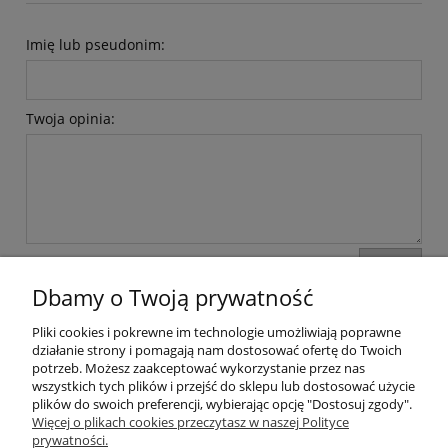
Imię lub pseudonim:
Twoja opinia:
wyślij
Dbamy o Twoją prywatność
Pliki cookies i pokrewne im technologie umożliwiają poprawne
Moje konto
działanie strony i pomagają nam dostosować ofertę do Twoich
potrzeb. Możesz zaakceptować wykorzystanie przez nas
wszystkich tych plików i przejść do sklepu lub dostosować użycie
Płatności i dostawa
plików do swoich preferencji, wybierając opcję "Dostosuj zgody".
Więcej o plikach cookies przeczytasz w naszej Polityce
Informacje
prywatności.