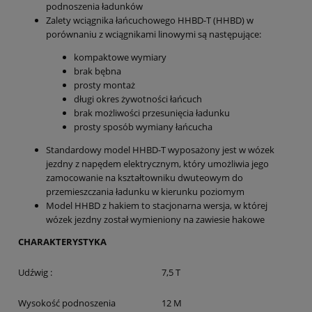
podnoszenia ładunków
Zalety wciągnika łańcuchowego HHBD-T (HHBD) w
porównaniu z wciągnikami linowymi są następujące:
kompaktowe wymiary
brak bębna
prosty montaż
długi okres żywotności łańcuch
brak możliwości przesunięcia ładunku
prosty sposób wymiany łańcucha
Standardowy model HHBD-T wyposażony jest w wózek
jezdny z napędem elektrycznym, który umożliwia jego
zamocowanie na kształtowniku dwuteowym do
przemieszczania ładunku w kierunku poziomym
Model HHBD z hakiem to stacjonarna wersja, w której
wózek jezdny został wymieniony na zawiesie hakowe
CHARAKTERYSTYKA
Udźwig :
7,5 T
Wysokość podnoszenia
12 M