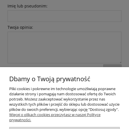
Imię lub pseudonim:
Twoja opinia:
wyślij
Dbamy o Twoją prywatność
Pliki cookies i pokrewne im technologie umożliwiają poprawne
Moje konto
działanie strony i pomagają nam dostosować ofertę do Twoich
potrzeb. Możesz zaakceptować wykorzystanie przez nas
wszystkich tych plików i przejść do sklepu lub dostosować użycie
Płatności i dostawa
plików do swoich preferencji, wybierając opcję "Dostosuj zgody".
Więcej o plikach cookies przeczytasz w naszej Polityce
Informacje
prywatności.