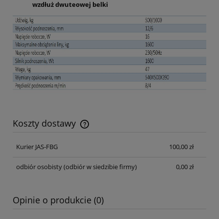
wzdłuż dwuteowej belki
Koszty dostawy
Cena nie zawiera ewentualnych kosztów płatności
Kurier JAS-FBG
100,00 zł
odbiór osobisty
(odbiór w siedzibie firmy)
0,00 zł
Opinie o produkcie (0)