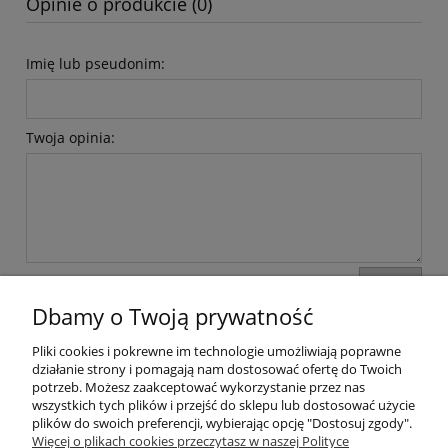
Opinie o produkcie (0)
Imię lub pseudonim:
Twoja opinia:
wyślij
Dbamy o Twoją prywatność
Pliki cookies i pokrewne im technologie umożliwiają poprawne
Moje konto
działanie strony i pomagają nam dostosować ofertę do Twoich
potrzeb. Możesz zaakceptować wykorzystanie przez nas
wszystkich tych plików i przejść do sklepu lub dostosować użycie
Płatności i dostawa
plików do swoich preferencji, wybierając opcję "Dostosuj zgody".
Więcej o plikach cookies przeczytasz w naszej Polityce