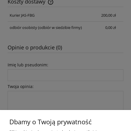
Koszty dostawy
Cena nie zawiera ewentualnych kosztów płatności
Kurier JAS-FBG
200,00 zł
odbiór osobisty
(odbiór w siedzibie firmy)
0,00 zł
Opinie o produkcie (0)
Imię lub pseudonim:
Twoja opinia:
Dbamy o Twoją prywatność
wyślij