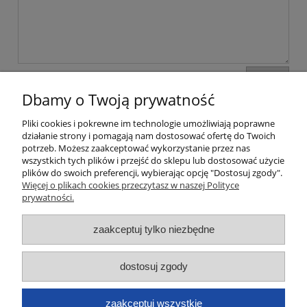
wyślij
Dbamy o Twoją prywatność
Pliki cookies i pokrewne im technologie umożliwiają poprawne
Moje konto
działanie strony i pomagają nam dostosować ofertę do Twoich
potrzeb. Możesz zaakceptować wykorzystanie przez nas
wszystkich tych plików i przejść do sklepu lub dostosować użycie
Płatności i dostawa
plików do swoich preferencji, wybierając opcję "Dostosuj zgody".
Więcej o plikach cookies przeczytasz w naszej Polityce
Informacje
prywatności.
zaakceptuj tylko niezbędne
O nas
Dane kontaktowe
dostosuj zgody
zaakceptuj wszystkie