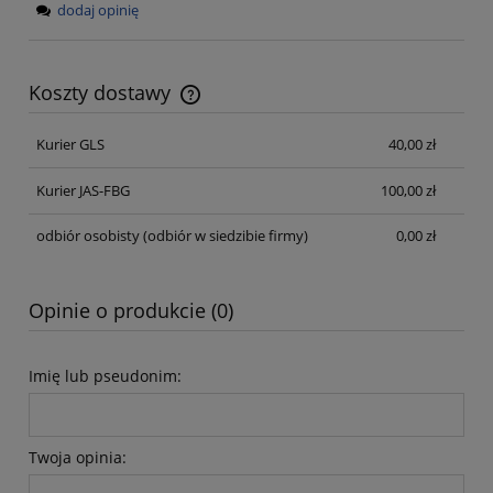
dodaj opinię
Koszty dostawy
Cena nie zawiera ewentualnych kosztów płatności
Kurier GLS
40,00 zł
Kurier JAS-FBG
100,00 zł
odbiór osobisty
(odbiór w siedzibie firmy)
0,00 zł
Opinie o produkcie (0)
Imię lub pseudonim:
Twoja opinia: