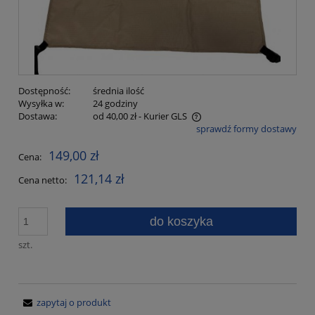
Dostępność:
średnia ilość
Wysyłka w:
24 godziny
Dostawa:
od 40,00 zł
- Kurier GLS
sprawdź formy dostawy
Cena nie zawiera ewentualnych kosztów płatności
149,00 zł
Cena:
121,14 zł
Cena netto:
do koszyka
szt.
zapytaj o produkt