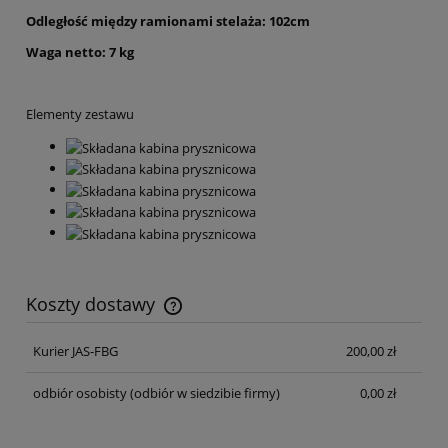
Odległość między ramionami stelaża: 102cm
Waga netto: 7 kg
Elementy zestawu
Koszty dostawy
Cena nie zawiera ewentualnych kosztów płatności
Kurier JAS-FBG
200,00 zł
odbiór osobisty
(odbiór w siedzibie firmy)
0,00 zł