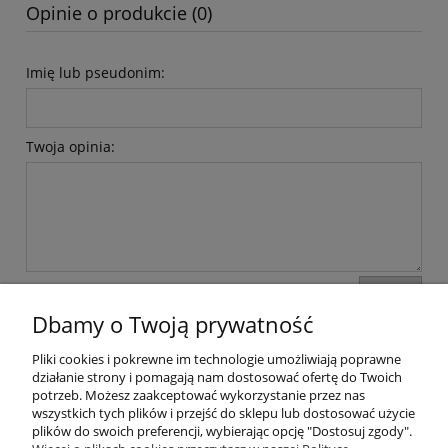
Opinie o produkcie (0)
Imię lub pseudonim:
Twoja opinia:
wyślij
Dbamy o Twoją prywatność
Pliki cookies i pokrewne im technologie umożliwiają poprawne
Moje konto
działanie strony i pomagają nam dostosować ofertę do Twoich
potrzeb. Możesz zaakceptować wykorzystanie przez nas
wszystkich tych plików i przejść do sklepu lub dostosować użycie
Płatności i dostawa
plików do swoich preferencji, wybierając opcję "Dostosuj zgody".