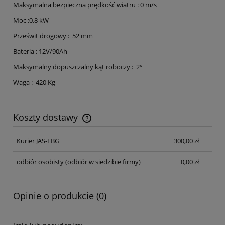
Maksymalna bezpieczna prędkość wiatru : 0 m/s
Moc :0,8 kW
Prześwit drogowy : 52 mm
Bateria : 12V/90Ah
Maksymalny dopuszczalny kąt roboczy : 2°
Waga : 420 Kg
Koszty dostawy
Cena nie zawiera ewentualnych kosztów płatności
Kurier JAS-FBG
300,00 zł
odbiór osobisty
(odbiór w siedzibie firmy)
0,00 zł
Opinie o produkcie (0)