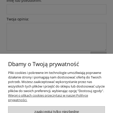
Imię lub pseudonim:
Twoja opinia:
wyślij
Dbamy o Twoją prywatność
Pliki cookies i pokrewne im technologie umożliwiają poprawne
Moje konto
działanie strony i pomagają nam dostosować ofertę do Twoich
potrzeb. Możesz zaakceptować wykorzystanie przez nas
wszystkich tych plików i przejść do sklepu lub dostosować użycie
Płatności i dostawa
plików do swoich preferencji, wybierając opcję "Dostosuj zgody".
Więcej o plikach cookies przeczytasz w naszej Polityce
Informacje
prywatności.
zaakceptuj tylko niezbędne
O nas