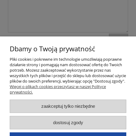
wyślij
Dbamy o Twoją prywatność
Pliki cookies i pokrewne im technologie umożliwiają poprawne
Moje konto
działanie strony i pomagają nam dostosować ofertę do Twoich
potrzeb. Możesz zaakceptować wykorzystanie przez nas
wszystkich tych plików i przejść do sklepu lub dostosować użycie
Płatności i dostawa
plików do swoich preferencji, wybierając opcję "Dostosuj zgody".
Więcej o plikach cookies przeczytasz w naszej Polityce
Informacje
prywatności.
zaakceptuj tylko niezbędne
O nas
Dane kontaktowe
dostosuj zgody