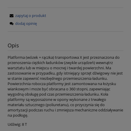
zapytaj o produkt
dodaj opinię
Opis
Platforma (wózek + rączka) transportowa X jest przeznaczona do
przenoszenia ciężkich ładunków (zwykle urządzeń) wewnątrz
warsztatu lub w miejscu o mocnej i twardej powierzchni. Ma
zastosowanie w przypadku, gdy istniejący sprzęt dźwigowy nie jest
w stanie zapewnić niezbędnego przemieszczenia ładunku.
Powierzchnia robocza platformy jest zamontowana na łożysku
wiankowym i może być obracana o 360 stopni, zapewniając
wygodną obsługę pod czas przemieszczenia ładunku. Koła
platformy są wyposażone w opony wykonane z trwałego
materiału sztucznego (poliuretanu), co przyczynia się do
amortyzacji podczas ruchu i zmniejsza mechaniczne oddziaływanie
na podłogę.
Udźwig: 8 T