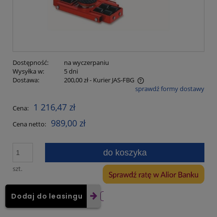
Dostępność:
na wyczerpaniu
Wysyłka w:
5 dni
Dostawa:
200,00 zł
- Kurier JAS-FBG
sprawdź formy dostawy
Cena nie zawiera ewentualnych kosztów płatności
1 216,47 zł
Cena:
989,00 zł
Cena netto:
do koszyka
szt.
Dodaj do leasingu