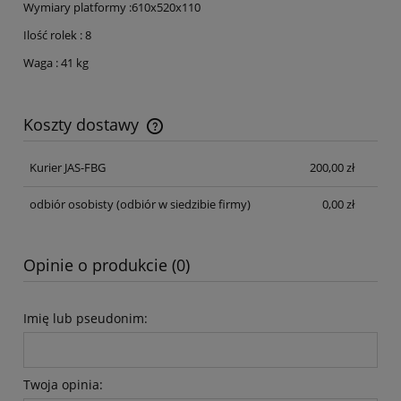
Wymiary platformy :610x520x110
Ilość rolek : 8
Waga : 41 kg
Koszty dostawy
Cena nie zawiera ewentualnych kosztów płatności
Kurier JAS-FBG
200,00 zł
odbiór osobisty
(odbiór w siedzibie firmy)
0,00 zł
Opinie o produkcie (0)
Imię lub pseudonim:
Twoja opinia: