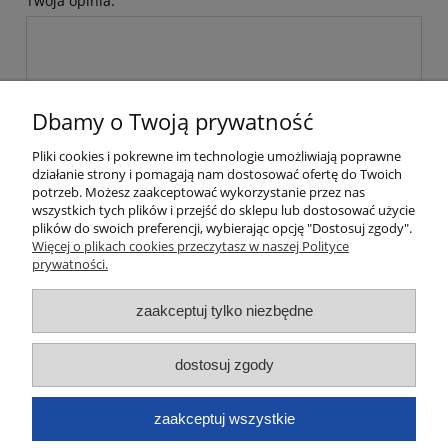
Twoja opinia:
Dbamy o Twoją prywatność
wyślij
Pliki cookies i pokrewne im technologie umożliwiają poprawne
działanie strony i pomagają nam dostosować ofertę do Twoich
potrzeb. Możesz zaakceptować wykorzystanie przez nas
wszystkich tych plików i przejść do sklepu lub dostosować użycie
Moje konto
plików do swoich preferencji, wybierając opcję "Dostosuj zgody".
Więcej o plikach cookies przeczytasz w naszej Polityce
prywatności.
Płatności i dostawa
zaakceptuj tylko niezbędne
Informacje
dostosuj zgody
O nas
Dane kontaktowe
zaakceptuj wszystkie