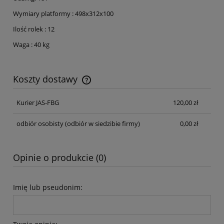
Wymiary platformy : 498x312x100
Ilość rolek : 12
Waga : 40 kg
Koszty dostawy
Cena nie zawiera ewentualnych kosztów płatności
Kurier JAS-FBG
120,00 zł
odbiór osobisty
(odbiór w siedzibie firmy)
0,00 zł
Opinie o produkcie (0)
Imię lub pseudonim: