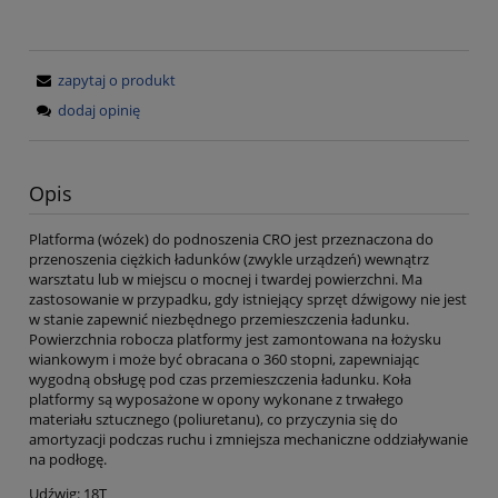
zapytaj o produkt
dodaj opinię
Opis
Platforma (wózek) do podnoszenia CRO jest przeznaczona do
przenoszenia ciężkich ładunków (zwykle urządzeń) wewnątrz
warsztatu lub w miejscu o mocnej i twardej powierzchni. Ma
zastosowanie w przypadku, gdy istniejący sprzęt dźwigowy nie jest
w stanie zapewnić niezbędnego przemieszczenia ładunku.
Powierzchnia robocza platformy jest zamontowana na łożysku
wiankowym i może być obracana o 360 stopni, zapewniając
wygodną obsługę pod czas przemieszczenia ładunku. Koła
platformy są wyposażone w opony wykonane z trwałego
materiału sztucznego (poliuretanu), co przyczynia się do
amortyzacji podczas ruchu i zmniejsza mechaniczne oddziaływanie
na podłogę.
Udźwig: 18T