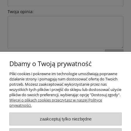
Twoja opinia:
wyślij
Dbamy o Twoją prywatność
Pliki cookies i pokrewne im technologie umożliwiają poprawne
Moje konto
działanie strony i pomagają nam dostosować ofertę do Twoich
potrzeb. Możesz zaakceptować wykorzystanie przez nas
wszystkich tych plików i przejść do sklepu lub dostosować użycie
Płatności i dostawa
plików do swoich preferencji, wybierając opcję "Dostosuj zgody".
Więcej o plikach cookies przeczytasz w naszej Polityce
Informacje
prywatności.
zaakceptuj tylko niezbędne
O nas