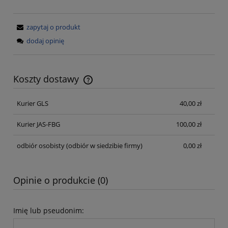
zapytaj o produkt
dodaj opinię
Koszty dostawy
Cena nie zawiera ewentualnych kosztów płatności
Kurier GLS
40,00 zł
Kurier JAS-FBG
100,00 zł
odbiór osobisty
(odbiór w siedzibie firmy)
0,00 zł
Opinie o produkcie (0)
Imię lub pseudonim: