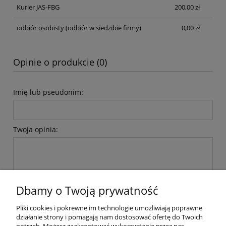
Kurier JAS-FBG
200,00 zł
odbiór osobisty
(odbiór w siedzibie firmy)
0,00 zł
Opinie o produkcie (0)
Imię lub pseudonim:
Twoja opinia:
Dbamy o Twoją prywatność
wyślij
Pliki cookies i pokrewne im technologie umożliwiają poprawne
działanie strony i pomagają nam dostosować ofertę do Twoich