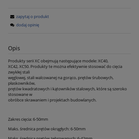
zapytaj o produkt
dodaj opinię
Opis
Produkty serii XC obejmują następujące modele: XC40,
XC42, XC50. Produkty te można efektywnie stosować do cięcia
zwykłej stali
węglowej, stali walcowanej na gorąco, prętów śrubowych,
płaskowników,
prętów kwadratowych i kątowników stalowych, które są szeroko
stosowane w
obróbce skrawaniem i projektach budowlanych.
Zakres cięcia: 6-50mm
Maks. średnica prętów okrągłych:
6-50mm
Maks. średnica prętów żebrowanych: 6-42mm