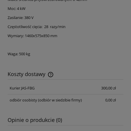
Moc: 4 kW
Zasilanie: 380 V
Częstotliwość cięcia: 28 razy/min
Wymiary: 1460х575х850 mm
Waga: 500 kg
Koszty dostawy
Cena nie zawiera ewentualnych kosztów płatności
Kurier JAS-FBG
300,00 zł
odbiór osobisty
(odbiór w siedzibie firmy)
0,00 zł
Opinie o produkcie (0)