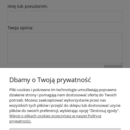
Imię lub pseudonim:
Twoja opinia:
wyślij
Dbamy o Twoją prywatność
Pliki cookies i pokrewne im technologie umożliwiają poprawne
Moje konto
działanie strony i pomagają nam dostosować ofertę do Twoich
potrzeb. Możesz zaakceptować wykorzystanie przez nas
wszystkich tych plików i przejść do sklepu lub dostosować użycie
Płatności i dostawa
plików do swoich preferencji, wybierając opcję "Dostosuj zgody".
Więcej o plikach cookies przeczytasz w naszej Polityce
Informacje
prywatności.