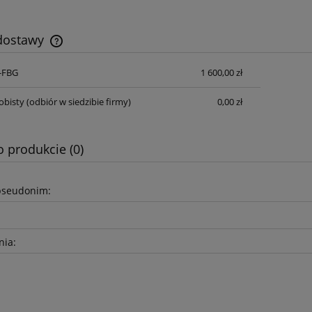
 dostawy
S-FBG
1 600,00 zł
Cena nie zawiera ewentualnych kosztów
płatności
obisty
(odbiór w siedzibie firmy)
0,00 zł
o produkcie (0)
pseudonim:
nia: