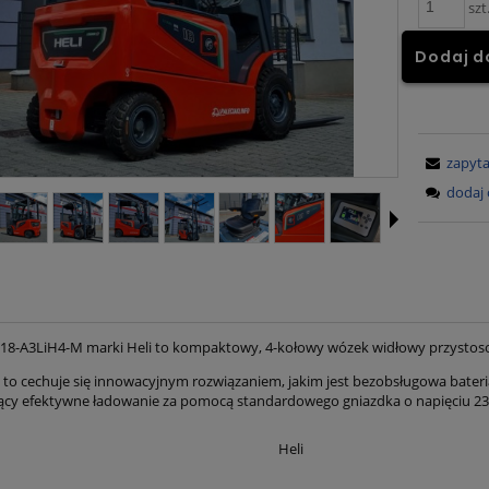
szt
Dodaj d
zapyta
dodaj 
8-A3LiH4-M marki Heli to kompaktowy, 4-kołowy wózek widłowy przystos
 to cechuje się innowacyjnym rozwiązaniem, jakim jest bezobsługowa bat
ący efektywne ładowanie za pomocą standardowego gniazdka o napięciu 23
Heli