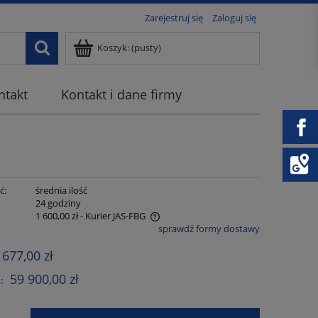
Zarejestruj się
Zaloguj się
Koszyk:
(pusty)
ntakt
Kontakt i dane firmy
ć:
średnia ilość
:
24 godziny
1 600,00 zł
- Kurier JAS-FBG
sprawdź formy dostawy
e zawiera ewentualnych kosztów
 677,00 zł
ci
59 900,00 zł
: