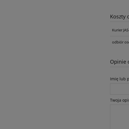
Koszty
Kurier JA
odbiór os
Opinie 
Imię lub 
Twoja opi