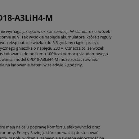
PD18-A3LiH4-M
 nie wymaga jakiejkolwiek konserwacji. W standardzie, wózek
iomie 80 V. Tak wysokie napięcie akumulatora, które z reguły
ną eksploatację wózka (do 5,5 godziny ciągłej pracy).
znego gniazdka o napięciu 230 V. Oznacza to, że wózek
 Czas ładowania do poziomu 100% za pomocą standardowego
ebowania, model CPD18-A3LiH4-M może zostać również
a na ładowanie baterii w zaledwie 2 godziny.
re mają na celu poprawę komfortu, efektywności oraz
Economy, Energy Saving), które pozwalają dostosować
zerokim polu widzenia, zapewniają świetną widoczność na