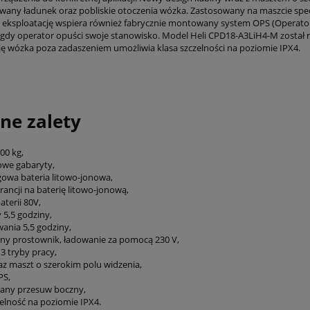
wany ładunek oraz pobliskie otoczenia wózka. Zastosowany na maszcie spec
 eksploatację wspiera również fabrycznie montowany system OPS (Operator
dy operator opuści swoje stanowisko. Model Heli CPD18-A3LiH4-M został
ję wózka poza zadaszeniem umożliwia klasa szczelności na poziomie IPX4.
ne zalety
00 kg,
we gabaryty,
gowa bateria litowo-jonowa,
arancji na baterię litowo-jonową,
aterii 80V,
y 5,5 godziny,
wania 5,5 godziny,
y prostownik, ładowanie za pomocą 230 V,
3 tryby pracy,
raz maszt o szerokim polu widzenia,
PS,
wany przesuw boczny,
elność na poziomie IPX4.