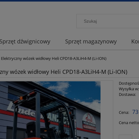
Sprzęt dźwignicowy
Sprzęt magazynowy
Ko
Elektryczny wózek widłowy Heli CPD18-A3LiH4-M (Li-ION)
czny wózek widłowy Heli CPD18-A3LiH4-M (Li-ION)
Dostępnoś
Wysyłka w
Dostawa:
Cena ni
73
Cena:
płatnoś
Cena netto