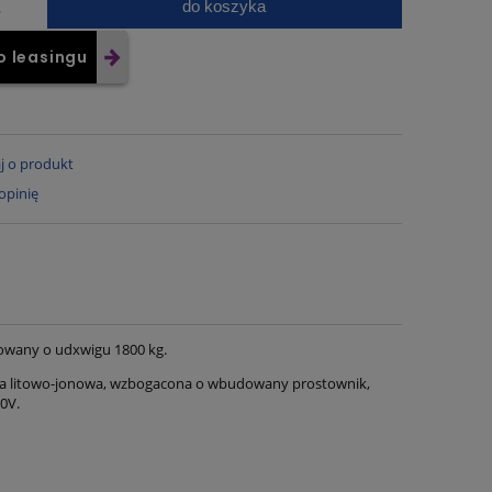
do koszyka
.
o leasingu
j o produkt
opinię
owany o udxwigu 1800 kg.
eria litowo-jonowa, wzbogacona o wbudowany prostownik,
0V.