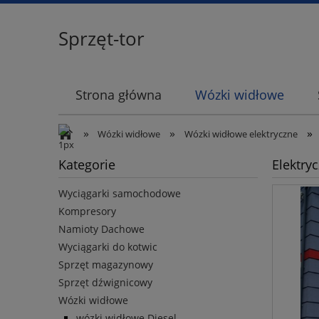
Sprzęt-tor
Strona główna
Wózki widłowe
»
»
»
Wózki widłowe
Wózki widłowe elektryczne
Kategorie
Elektry
Wyciągarki samochodowe
Kompresory
Namioty Dachowe
Wyciągarki do kotwic
Sprzęt magazynowy
Sprzęt dźwignicowy
Wózki widłowe
wózki widłowe Diesel