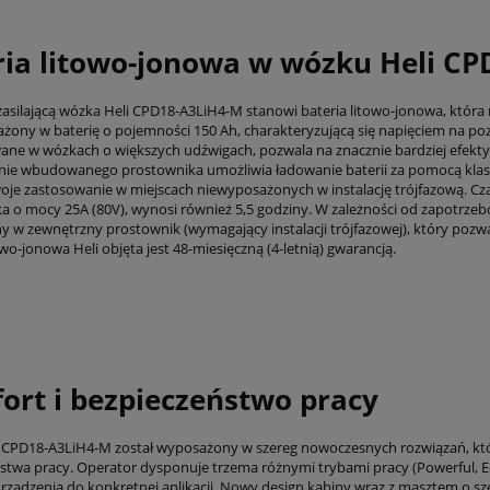
ria litowo-jonowa w wózku Heli C
zasilającą wózka Heli CPD18-A3LiH4-M stanowi bateria litowo-jonowa, która
ażony w baterię o pojemności 150 Ah, charakteryzującą się napięciem na poz
wane w wózkach o większych udźwigach, pozwala na znacznie bardziej efektyw
ie wbudowanego prostownika umożliwia ładowanie baterii za pomocą klasyc
woje zastosowanie w miejscach niewyposażonych w instalację trójfazową.
a o mocy 25A (80V), wynosi również 5,5 godziny. W zależności od zapotrz
 w zewnętrzny prostownik (wymagający instalacji trójfazowej), który pozwal
owo-jonowa Heli objęta jest 48-miesięczną (4-letnią) gwarancją.
ort i bezpieczeństwo pracy
 CPD18-A3LiH4-M został wyposażony w szereg nowoczesnych rozwiązań, któ
stwa pracy. Operator dysponuje trzema różnymi trybami pracy (Powerful, 
urządzenia do konkretnej aplikacji. Nowy design kabiny wraz z masztem o s