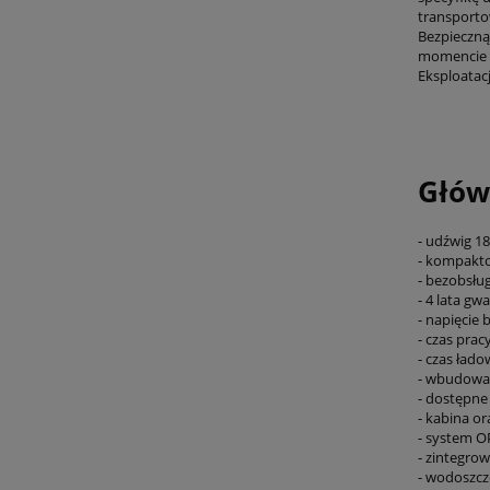
transporto
Bezpieczną
momencie g
Eksploatac
Głów
- udźwig 18
- kompakto
- bezobsłu
- 4 lata gw
- napięcie b
- czas prac
- czas łado
- wbudowan
- dostępne 
- kabina o
- system O
- zintegro
- wodoszcz