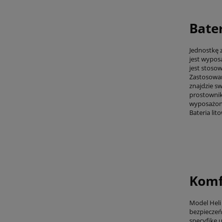
Bate
Jednostkę 
jest wypos
jest stoso
Zastosowan
znajdzie s
prostownik
wyposażony
Bateria lit
Komf
Model Heli
bezpieczeń
specyfikę 