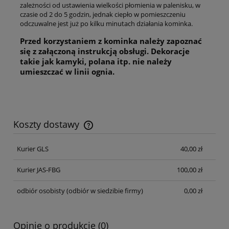
zależności od ustawienia wielkości płomienia w palenisku, w
czasie od 2 do 5 godzin, jednak ciepło w pomieszczeniu
odczuwalne jest już po kilku minutach działania kominka.
Przed korzystaniem z kominka należy zapoznać
się z załączoną instrukcją obsługi. Dekoracje
takie jak kamyki, polana itp. nie należy
umieszczać w linii ognia.
Koszty dostawy
Cena nie zawiera ewentualnych kosztów płatności
Kurier GLS
40,00 zł
Kurier JAS-FBG
100,00 zł
odbiór osobisty
(odbiór w siedzibie firmy)
0,00 zł
Opinie o produkcie (0)