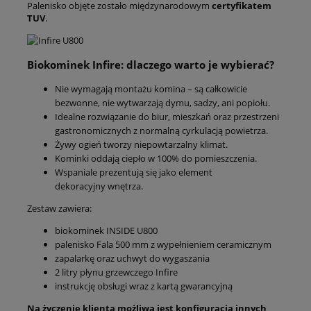
Palenisko objęte zostało międzynarodowym
certyfikatem
TUV
.
Biokominek Infire: dlaczego warto je wybierać?
Nie wymagają montażu komina – są całkowicie
bezwonne, nie wytwarzają dymu, sadzy, ani popiołu.
Idealne rozwiązanie do biur, mieszkań oraz przestrzeni
gastronomicznych z normalną cyrkulacją powietrza.
Żywy ogień tworzy niepowtarzalny klimat.
Kominki oddają ciepło w 100% do pomieszczenia.
Wspaniale prezentują się jako element
dekoracyjny wnętrza.
Zestaw zawiera:
biokominek INSIDE U800
palenisko Fala 500 mm z wypełnieniem ceramicznym
zapalarkę oraz uchwyt do wygaszania
2 litry płynu grzewczego Infire
instrukcję obsługi wraz z kartą gwarancyjną
Na życzenie klienta możliwa jest konfiguracja innych