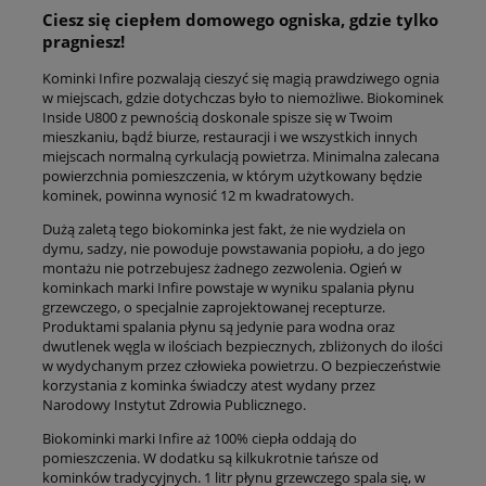
Ciesz się ciepłem domowego ogniska, gdzie tylko
pragniesz!
Kominki Infire pozwalają cieszyć się magią prawdziwego ognia
w miejscach, gdzie dotychczas było to niemożliwe. Biokominek
Inside U800 z pewnością doskonale spisze się w Twoim
mieszkaniu, bądź biurze, restauracji i we wszystkich innych
miejscach normalną cyrkulacją powietrza. Minimalna zalecana
powierzchnia pomieszczenia, w którym użytkowany będzie
kominek, powinna wynosić 12 m kwadratowych.
Dużą zaletą tego biokominka jest fakt, że nie wydziela on
dymu, sadzy, nie powoduje powstawania popiołu, a do jego
montażu nie potrzebujesz żadnego zezwolenia. Ogień w
kominkach marki Infire powstaje w wyniku spalania płynu
grzewczego, o specjalnie zaprojektowanej recepturze.
Produktami spalania płynu są jedynie para wodna oraz
dwutlenek węgla w ilościach bezpiecznych, zbliżonych do ilości
w wydychanym przez człowieka powietrzu. O bezpieczeństwie
korzystania z kominka świadczy atest wydany przez
Narodowy Instytut Zdrowia Publicznego.
Biokominki marki Infire aż 100% ciepła oddają do
pomieszczenia. W dodatku są kilkukrotnie tańsze od
kominków tradycyjnych. 1 litr płynu grzewczego spala się, w