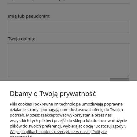
Imię lub pseudonim:
Twoja opinia:
wyślij
Dbamy o Twoją prywatność
Pliki cookies i pokrewne im technologie umożliwiają poprawne
Moje konto
działanie strony i pomagają nam dostosować ofertę do Twoich
potrzeb. Możesz zaakceptować wykorzystanie przez nas
wszystkich tych plików i przejść do sklepu lub dostosować użycie
Płatności i dostawa
plików do swoich preferencji, wybierając opcję "Dostosuj zgody".
Więcej o plikach cookies przeczytasz w naszej Polityce
Informacje