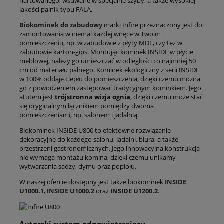
hartowanego, wsuwane w specjalne szyby, a także wysokiej
jakości palnik typu FALA.
Biokominek do zabudowy
marki Infire przeznaczony jest do
zamontowania w niemal każdej wnęce w Twoim
pomieszczeniu, np. w zabudowie z płyty MDF, czy też w
zabudowie karton-gips. Montując kominek INSIDE w płycie
meblowej, należy go umieszczać w odległości co najmniej 50
cm od materiału palnego. Kominek ekologiczny z serii INSIDE
w 100% oddaje ciepło do pomieszczenia, dzięki czemu można
go z powodzeniem zastępować tradycyjnym kominkiem. Jego
atutem jest
trójstronna wizja ognia
, dzięki czemu może stać
się oryginalnym łącznikiem pomiędzy dwoma
pomieszczeniami, np. salonem i jadalnią.
Biokominek INSIDE U800 to efektowne rozwiązanie
dekoracyjne do każdego salonu, jadalni, biura, a także
przestrzeni gastronomicznych. Jego innowacyjna konstrukcja
nie wymaga montażu komina, dzięki czemu unikamy
wytwarzania sadzy, dymu oraz popiołu.
W naszej ofercie dostępny jest także biokominek
INSIDE
U1000.1
,
INSIDE U1000.2
oraz
INSIDE U1200.2
.