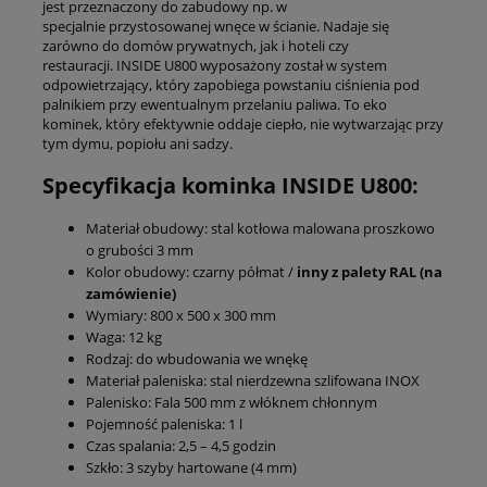
jest przeznaczony do zabudowy np. w
specjalnie przystosowanej wnęce w ścianie. Nadaje się
zarówno do domów prywatnych, jak i hoteli czy
restauracji. INSIDE U800 wyposażony został w system
odpowietrzający, który zapobiega powstaniu ciśnienia pod
palnikiem przy ewentualnym przelaniu paliwa. To eko
kominek, który efektywnie oddaje ciepło, nie wytwarzając przy
tym dymu, popiołu ani sadzy.
Specyfikacja kominka INSIDE U800:
Materiał obudowy: stal kotłowa malowana proszkowo
o grubości 3 mm
Kolor obudowy: czarny półmat /
inny z palety RAL (na
zamówienie)
Wymiary: 800 x 500 x 300 mm
Waga: 12 kg
Rodzaj: do wbudowania we wnękę
Materiał paleniska: stal nierdzewna szlifowana INOX
Palenisko: Fala 500 mm z włóknem chłonnym
Pojemność paleniska: 1 l
Czas spalania: 2,5 – 4,5 godzin
Szkło: 3 szyby hartowane (4 mm)