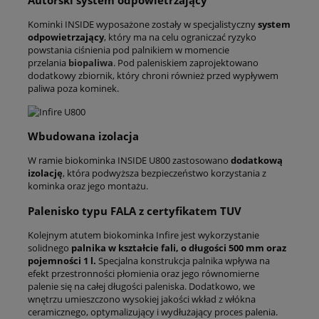
Autorski system odpowietrzający
Kominki INSIDE wyposażone zostały w specjalistyczny
system
odpowietrzający
, który ma na celu ograniczać ryzyko
powstania ciśnienia pod palnikiem w momencie
przelania
biopaliwa
. Pod paleniskiem zaprojektowano
dodatkowy zbiornik, który chroni również przed wypływem
paliwa poza kominek.
Wbudowana izolacja
W ramie biokominka INSIDE U800 zastosowano
dodatkową
izolację
, która podwyższa bezpieczeństwo korzystania z
kominka oraz jego montażu.
Palenisko typu FALA z certyfikatem TUV
Kolejnym atutem biokominka Infire jest wykorzystanie
solidnego
palnika w kształcie fali, o długości 500 mm oraz
pojemności 1 l.
Specjalna konstrukcja palnika wpływa na
efekt przestronności płomienia oraz jego równomierne
palenie się na całej długości paleniska. Dodatkowo, we
wnętrzu umieszczono wysokiej jakości wkład z włókna
ceramicznego, optymalizujący i wydłużający proces palenia.