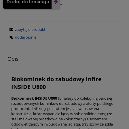
Dodaj do leasingu
zapytaj o produkt
dodaj opinię
Opis
Biokominek do zabudowy Infire
INSIDE U800
Biokominek INSIDE U800
to należy do kolekcji najbardziej
rozbudowanych kominków do zabudowy z oferty polskiego
producenta
Infire
. Jego atutem jest zaawansowana
konstrukcja, która wspaniale łączy w sobie solidną ramę (ze
stali malowanej proszkowo na kolor czarny) z systemem
odpowietrzającym i wbudowaną izolacją, trzy szyby ze szkła