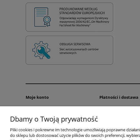
Moje konto
Płatności i dostawa
Twoje zamówienia
Formy płatności
Dbamy o Twoją prywatność
Ustawienia konta
Czas realizacji zamów
Przechowalnia
Pliki cookies i pokrewne im technologie umożliwiają poprawne działa
do sklepu lub dostosować użycie plików do swoich preferencji, wybiera