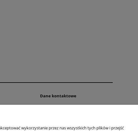
Dane kontaktowe
FHU Mariusz Libudzki
ul. Olsztyńska 78
rmy
11-500 Wilkasy
woj. warmińsko-mazurskie
kceptować wykorzystanie przez nas wszystkich tych plików i przejść
NIP: 8451899969