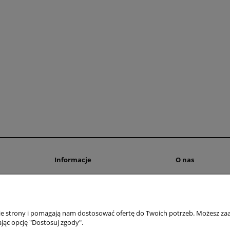
Informacje
O nas
Polityka prywatności
Blog
ienia
Polityka cookies
Kontakt i dane fi
Informacje o leasingu
O firmie
nie strony i pomagają nam dostosować ofertę do Twoich potrzeb. Możesz zaa
Regulamin
jąc opcję "Dostosuj zgody".