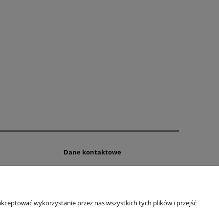
Dane kontaktowe
FHU Mariusz Libudzki
ul. Olsztyńska 78
rmy
11-500 Wilkasy
woj. warmińsko-mazurskie
kceptować wykorzystanie przez nas wszystkich tych plików i przejść
NIP: 8451899969