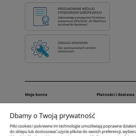
Moje konto
Płatności i dostawa
Twoje zamówienia
Formy płatności
Dbamy o Twoją prywatność
Ustawienia konta
Czas realizacji zamów
Przechowalnia
Pliki cookies i pokrewne im technologie umożliwiają poprawne działa
do sklepu lub dostosować użycie plików do swoich preferencji, wybiera