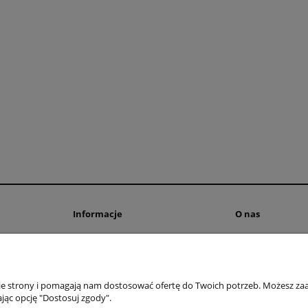
Informacje
O nas
Polityka prywatności
Blog
ienia
Polityka cookies
Kontakt i dane fi
Informacje o leasingu
O firmie
nie strony i pomagają nam dostosować ofertę do Twoich potrzeb. Możesz zaa
Regulamin
jąc opcję "Dostosuj zgody".