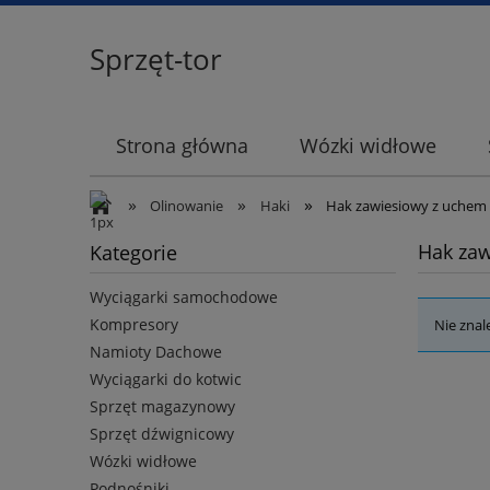
Sprzęt-tor
Strona główna
Wózki widłowe
»
»
»
Olinowanie
Haki
Hak zawiesiowy z uchem
Hak za
Kategorie
Wyciągarki samochodowe
Kompresory
Nie znal
Namioty Dachowe
Wyciągarki do kotwic
Sprzęt magazynowy
Sprzęt dźwignicowy
Wózki widłowe
Podnośniki